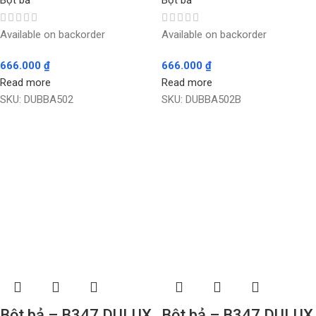
Bột bả
Bột bả
Available on backorder
Available on backorder
666.000
₫
666.000
₫
Read more
Read more
SKU:
DUBBA502
SKU:
DUBBA502B
Bột bả – B347 DULUX
Bột bả – B347 DULUX