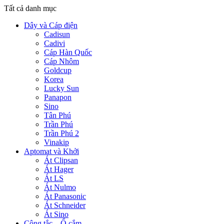
Tất cả danh mục
Dây và Cáp điện
Cadisun
Cadivi
Cáp Hàn Quốc
Cáp Nhôm
Goldcup
Korea
Lucky Sun
Panapon
Sino
Tân Phú
Trần Phú
Trần Phú 2
Vinakip
Aptomat và Khởi
Át Clipsan
Át Hager
Át LS
Át Nulmo
Át Panasonic
Át Schneider
Át Sino
Công tắc – Ổ cắm