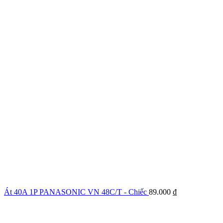
Át 40A 1P PANASONIC VN 48C/T - Chiếc
89.000
₫