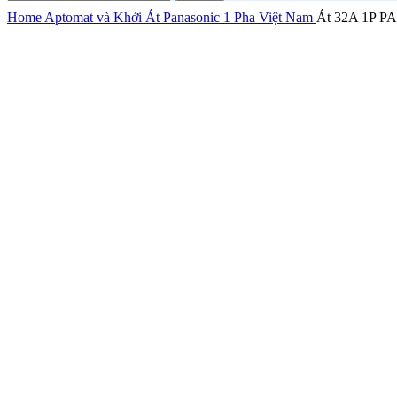
Home
Aptomat và Khởi
Át Panasonic
1 Pha Việt Nam
Át 32A 1P P