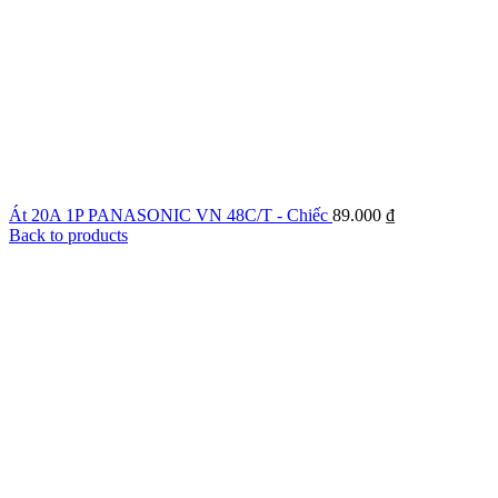
Át 20A 1P PANASONIC VN 48C/T - Chiếc
89.000
₫
Back to products