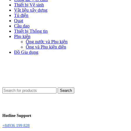
Thiết bị Vệ sinh
Vật liệu xây dựng
Tủ điện
Quạt
Cầu dao
Thiết bị Thông tin
Phụ kiện
Ống nước và Phụ kiện
Ống và Phụ kiện điện
Đồ Gia dụng
Search
Hotline Support
+84936 199 828