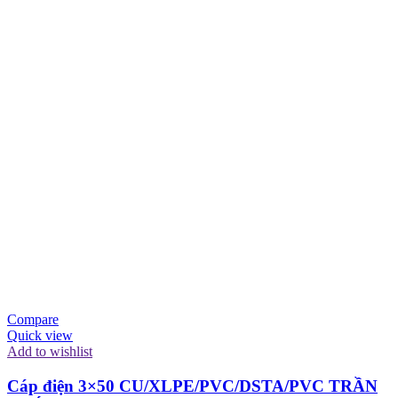
Compare
Quick view
Add to wishlist
Cáp điện 3×50 CU/XLPE/PVC/DSTA/PVC TRẦN