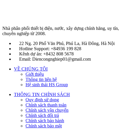
Nhà phân phối thiết bị điện, nước, xây dựng chính hãng, uy tín,
chuyên nghiệp từ 2008.
22 Ng. 20 Phố Văn Phú, Phú La, Hà Đông, Hà Nội
Hotline Support: +84936 199 828
Kênh dự án: +8432 808 5678
Email: Diencongnghiep01@gmail.com
VỀ CHÚNG TÔI
Giới thiệu
Thông tin liên hệ
Hệ sinh thái HS Group
THÔNG TIN CHÍNH SÁCH
Quy định sử dụng
Chính sách thanh toán
Chính sách vận chuyển
Chính sách đổi trả
Chính sách bảo hành
Chính sách bảo mật