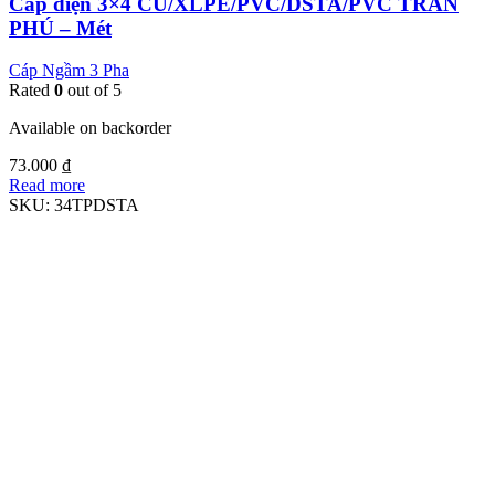
Cáp điện 3×4 CU/XLPE/PVC/DSTA/PVC TRẦN
PHÚ – Mét
Cáp Ngầm 3 Pha
Rated
0
out of 5
Available on backorder
73.000
₫
Read more
SKU:
34TPDSTA