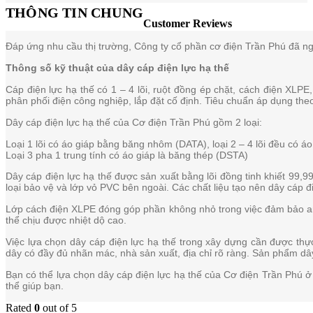
THÔNG TIN CHUNG
Customer Reviews
Đáp ứng nhu cầu thị trường, Công ty cổ phần cơ điện Trần Phú đã ngh
Thông số kỹ thuật của dây cáp điện lực hạ thế
Cáp điện lực hạ thế có 1 – 4 lõi, ruột đồng ép chặt, cách điện XL
phân phối điện công nghiệp, lắp đặt cố định. Tiêu chuẩn áp dụng 
Dây cáp điện lực hạ thế của Cơ điện Trần Phú gồm 2 loại:
Loại 1 lõi có áo giáp bằng băng nhôm (DATA), loại 2 – 4 lõi đều có á
Loại 3 pha 1 trung tính có áo giáp là băng thép (DSTA)
Dây cáp điện lực hạ thế được sản xuất bằng lõi đồng tinh khiết 99,9
loại bảo vệ và lớp vỏ PVC bên ngoài. Các chất liệu tạo nên dây cáp 
Lớp cách điện XLPE đóng góp phần không nhỏ trong việc đảm bảo an to
thể chịu được nhiệt dộ cao.
Việc lựa chọn dây cáp điện lực hạ thế trong xây dựng cần được thực
dây có đầy đủ nhãn mác, nhà sản xuất, địa chỉ rõ ràng. Sản phẩm d
Bạn có thể lựa chọn dây cáp điện lực hạ thế của Cơ điện Trần Phú ở 
thể giúp bạn.
Rated
0
out of 5