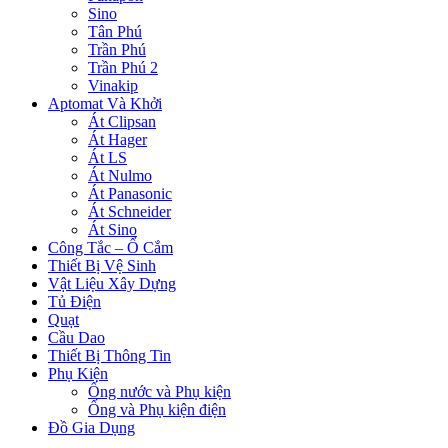
Sino
Tân Phú
Trần Phú
Trần Phú 2
Vinakip
Aptomat Và Khởi
Át Clipsan
Át Hager
Át LS
Át Nulmo
Át Panasonic
Át Schneider
Át Sino
Công Tắc – Ổ Cắm
Thiết Bị Vệ Sinh
Vật Liệu Xây Dựng
Tủ Điện
Quạt
Cầu Dao
Thiết Bị Thông Tin
Phụ Kiện
Ống nước và Phụ kiện
Ống và Phụ kiện điện
Đồ Gia Dụng