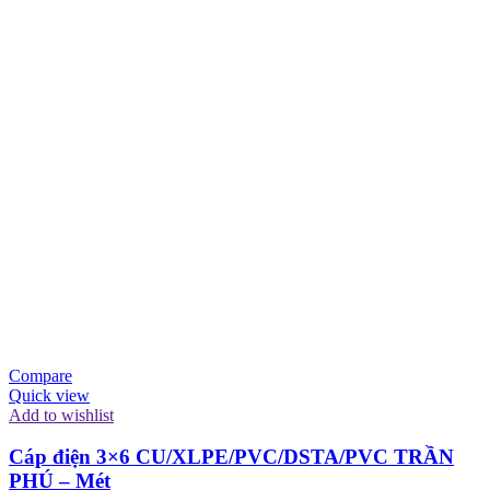
Compare
Quick view
Add to wishlist
Cáp điện 3×6 CU/XLPE/PVC/DSTA/PVC TRẦN
PHÚ – Mét