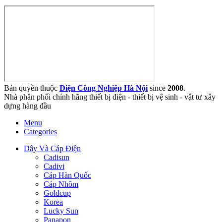
Bản quyền thuộc
Điện Công Nghiệp Hà Nội
since
2008
.
Nhà phân phối chính hãng thiết bị điện - thiết bị vệ sinh - vật tư xây
dựng hàng đầu
Menu
Categories
Dây Và Cáp Điện
Cadisun
Cadivi
Cáp Hàn Quốc
Cáp Nhôm
Goldcup
Korea
Lucky Sun
Panapon