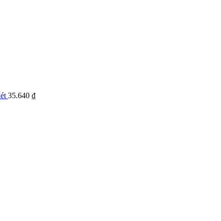
Mét
35.640
₫