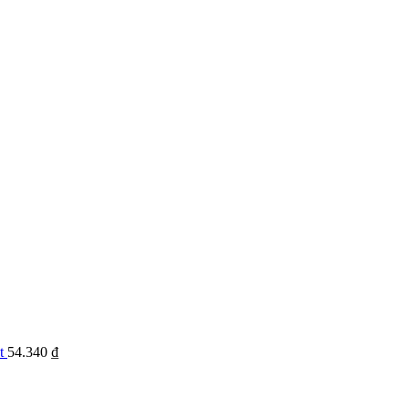
ét
54.340
₫