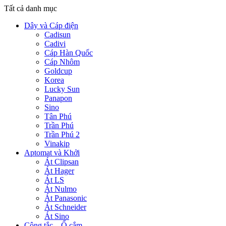
Tất cả danh mục
Dây và Cáp điện
Cadisun
Cadivi
Cáp Hàn Quốc
Cáp Nhôm
Goldcup
Korea
Lucky Sun
Panapon
Sino
Tân Phú
Trần Phú
Trần Phú 2
Vinakip
Aptomat và Khởi
Át Clipsan
Át Hager
Át LS
Át Nulmo
Át Panasonic
Át Schneider
Át Sino
Công tắc – Ổ cắm