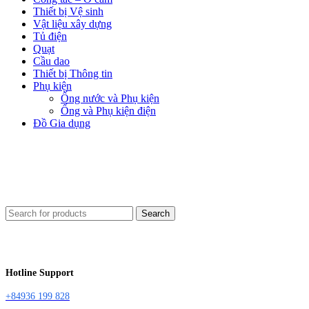
Thiết bị Vệ sinh
Vật liệu xây dựng
Tủ điện
Quạt
Cầu dao
Thiết bị Thông tin
Phụ kiện
Ống nước và Phụ kiện
Ống và Phụ kiện điện
Đồ Gia dụng
Search
Hotline Support
+84936 199 828