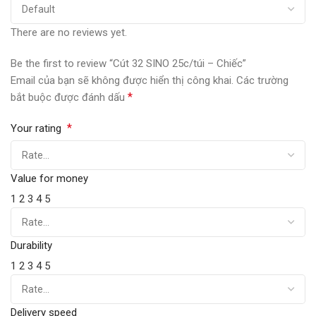
There are no reviews yet.
Be the first to review “Cút 32 SINO 25c/túi – Chiếc”
Email của bạn sẽ không được hiển thị công khai.
Các trường
*
bắt buộc được đánh dấu
*
Your rating
Value for money
1
2
3
4
5
Durability
1
2
3
4
5
Delivery speed