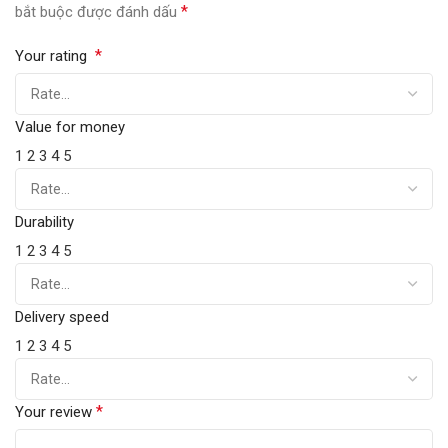
*
bắt buộc được đánh dấu
*
Your rating
Value for money
1
2
3
4
5
Durability
1
2
3
4
5
Delivery speed
1
2
3
4
5
*
Your review