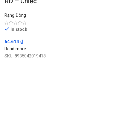
RĐ – Chiếc
Rạng Đông
In stock
64.614
₫
Read more
SKU:
8935042019418