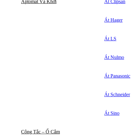
Aptomat Và Khởi
Át Clipsan
Át Hager
Át LS
Át Nulmo
Át Panasonic
Át Schneider
Át Sino
Công Tắc – Ổ Cắm