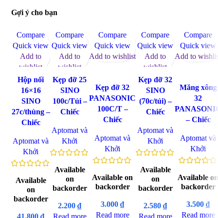
Gợi ý cho bạn
Compare
Compare
Compare
Compare
Compare
Quick view
Quick view
Quick view
Quick view
Quick view
Add to
Add to
Add to wishlist
Add to
Add to wishli
wishlist
wishlist
wishlist
Hộp nối
Kẹp đỡ 25
Kẹp đỡ 32
Kẹp đỡ 32
Măng xông
16×16
SINO
SINO
PANASONIC
32
SINO
100c/Túi –
(70c/túi) –
100C/T –
PANASONI
27c/thùng –
Chiếc
Chiếc
Chiếc
– Chiếc
Chiếc
Aptomat và
Aptomat và
Aptomat và
Aptomat và
Aptomat và
Khởi
Khởi
Khởi
Khởi
Khởi
Available
Available
Available on
Available o
on
on
Available
backorder
backorder
backorder
backorder
on
backorder
3.000
₫
3.500
₫
2.200
₫
2.580
₫
Read more
Read more
41.800
₫
Read more
Read more