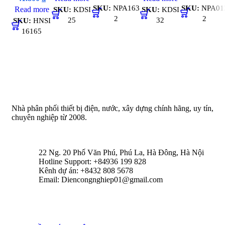
SKU:
NPA163
SKU:
NPA01
Read more
SKU:
KDSI
SKU:
KDSI
2
2
25
32
SKU:
HNSI
16165
Nhà phân phối thiết bị điện, nước, xây dựng chính hãng, uy tín,
chuyên nghiệp từ 2008.
22 Ng. 20 Phố Văn Phú, Phú La, Hà Đông, Hà Nội
Hotline Support: +84936 199 828
Kênh dự án: +8432 808 5678
Email: Diencongnghiep01@gmail.com