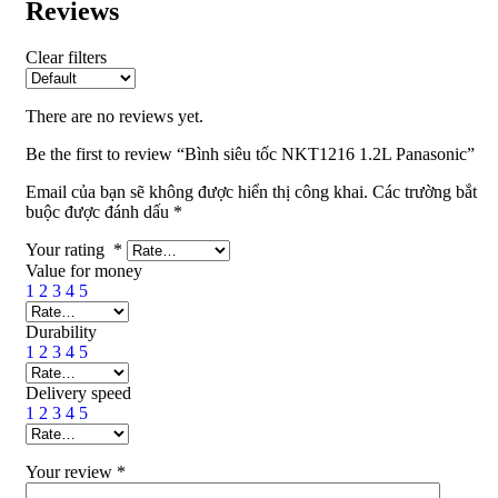
Reviews
Clear filters
There are no reviews yet.
Be the first to review “Bình siêu tốc NKT1216 1.2L Panasonic”
Email của bạn sẽ không được hiển thị công khai.
Các trường bắt
buộc được đánh dấu
*
Your rating
*
Value for money
1
2
3
4
5
Durability
1
2
3
4
5
Delivery speed
1
2
3
4
5
Your review
*