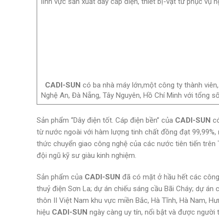
lĩnh vực sản xuất dây cáp điện, thiết bị-vật tư phục vụ 
CADI-SUN
có ba nhà máy lớn,một công ty thành viên,
Nghệ An, Đà Nẵng, Tây Nguyên, Hồ Chí Minh với tổng số 
Sản phẩm “Dây điện tốt. Cáp điện bền” của
CADI-SUN
có
từ nước ngoài với hàm lượng tinh chất đồng đạt 99,99%,
thức chuyển giao công nghệ của các nước tiên tiến trên
đội ngũ kỹ sư giàu kinh nghiệm.
Sản phẩm của
CADI-SUN
đã có mặt ở hầu hết các công t
thuỷ điện Sơn La; dự án chiếu sáng cầu Bãi Cháy; dự án
thôn II Việt Nam khu vực miền Bắc, Hà Tĩnh, Hà Nam, Hư
hiệu
CADI-SUN
ngày càng uy tín, nổi bật và được người t