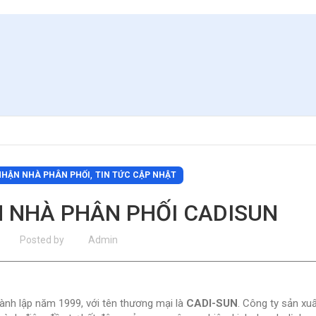
,
HẬN NHÀ PHÂN PHỐI
TIN TỨC CẬP NHẬT
 NHÀ PHÂN PHỐI CADISUN
Posted by
Admin
nh lập năm 1999, với tên thương mại là
CADI-SUN
. Công ty sản xu