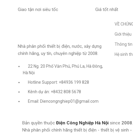
Giao tận nơi siêu tốc
Giá tốt nhất
VỀ CHÚNG
Giới thiệu
Thông tin 
Nhà phân phối thiết bị điện, nước, xây dựng
chính hãng, uy tín, chuyên nghiệp từ 2008.
Hệ sinh t
22 Ng. 20 Phố Văn Phú, Phú La, Hà Đông,
Hà Nội
Hotline Support: +84936 199 828
Kênh dự án: +8432 808 5678
Email: Diencongnghiep01@gmail.com
Bản quyền thuộc
Điện Công Nghiệp Hà Nội
since
2008
.
Nhà phân phối chính hãng thiết bị điện - thiết bị vệ sinh 