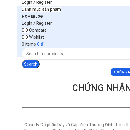
Login / Register
Danh mục sản phẩm
HOME
BLOG
Login / Register
0
Compare
0
Wishlist
0
items
0
₫
Search
CHỨNG N
CHỨNG NHẬN
Công ty Cổ phần Dây và Cáp điện Thượng Đình được thà