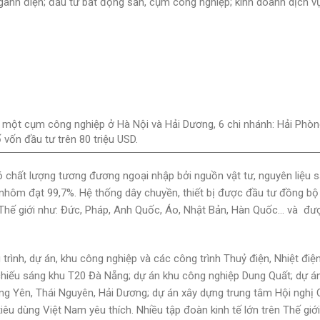
ngành điện; đầu tư bất động sản, cụm công nghiệp; kinh doanh dịch vụ
 một cụm công nghiệp ở Hà Nội và Hải Dương, 6 chi nhánh: Hải Phòn
vốn đầu tư trên 80 triệu USD.
 chất lượng tương đương ngoại nhập bởi nguồn vật tư, nguyên liệu 
 nhôm đạt 99,7%. Hệ thống dây chuyền, thiết bị được đầu tư đồng b
 Thế giới như: Đức, Pháp, Anh Quốc, Áo, Nhật Bản, Hàn Quốc… và đư
rình, dự án, khu công nghiệp và các công trình Thuỷ điện, Nhiệt điệ
 chiếu sáng khu T20 Đà Nẵng; dự án khu công nghiệp Dung Quất; dự 
ng Yên, Thái Nguyên, Hải Dương; dự án xây dựng trung tâm Hội nghị
iêu dùng Việt Nam yêu thích. Nhiều tập đoàn kinh tế lớn trên Thế giới