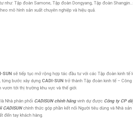
u tư như: Tập đoàn Samone, Tập đoàn Dongyang, Tập đoàn Shangjin…
heo mô hình sản xuất chuyên nghiệp và hiệu quả.
I-SUN
sẽ tiếp tục mở rộng hợp tác đầu tư với các Tập đoàn kinh tế l
n, từng bước xây dựng
CADI-SUN
trở thành Tập đoàn kinh tế – Công
vươn tới thị trường khu vực và thế giới.
 là Nhà phân phối
CADISUN chính hãng
vinh dự được
Công ty CP dâ
ối CADISUN
chính thức góp phần kết nối Người tiêu dùng và Nhà sản 
ất đến tay khách hàng.