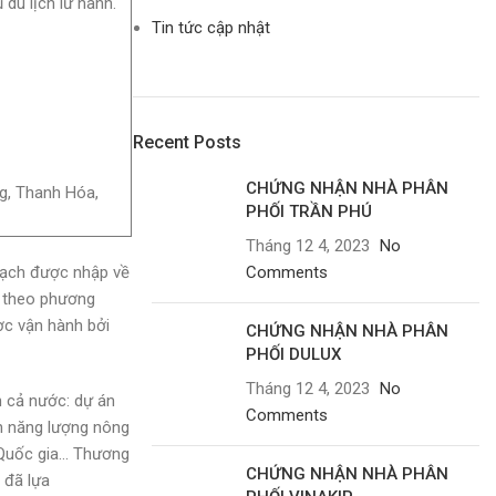
 du lịch lữ hành.
Tin tức cập nhật
Recent Posts
CHỨNG NHẬN NHÀ PHÂN
g, Thanh Hóa,
PHỐI TRẦN PHÚ
Tháng 12 4, 2023
No
sạch được nhập về
Comments
ộ theo phương
ợc vận hành bởi
CHỨNG NHẬN NHÀ PHÂN
PHỐI DULUX
Tháng 12 4, 2023
No
n cả nước: dự án
Comments
án năng lượng nông
 Quốc gia… Thương
CHỨNG NHẬN NHÀ PHÂN
 đã lựa