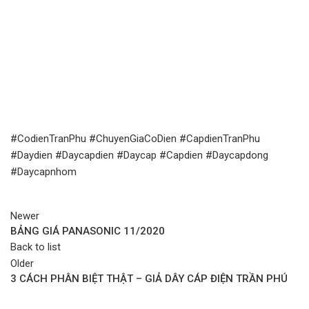
#CodienTranPhu
#ChuyenGiaCoDien
#CapdienTranPhu
#Daydien
#Daycapdien
#Daycap
#Capdien
#Daycapdong
#Daycapnhom
Newer
BẢNG GIÁ PANASONIC 11/2020
Back to list
Older
3 CÁCH PHÂN BIỆT THẬT – GIẢ DÂY CÁP ĐIỆN TRẦN PHÚ