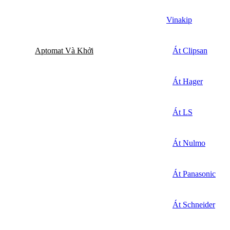
Vinakip
Aptomat Và Khởi
Át Clipsan
Át Hager
Át LS
Át Nulmo
Át Panasonic
Át Schneider