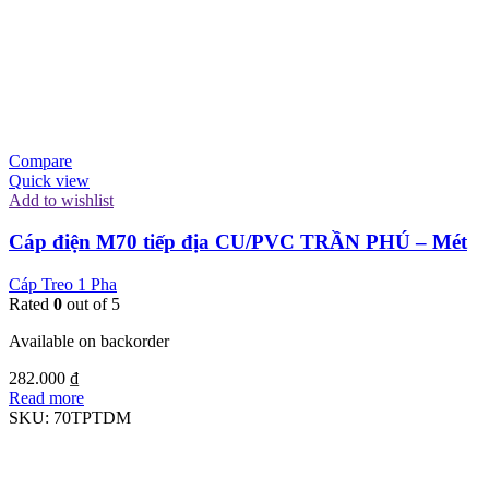
Compare
Quick view
Add to wishlist
Cáp điện M70 tiếp địa CU/PVC TRẦN PHÚ – Mét
Cáp Treo 1 Pha
Rated
0
out of 5
Available on backorder
282.000
₫
Read more
SKU:
70TPTDM