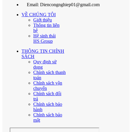
Email: Diencongnghiep01@gmail.com
VỀ CHÚNG TÔI
Giới thiệu
Thông tin liên
hệ
Hệ sinh thái
HS Group
THÔNG TIN CHÍNH
SÁCH
Quy định sử
dụng
Chính sách thanh
toán
Chính sách vận
chuyển
Chính sách đổi
trả
Chính sách bảo
hành
Chính sách bảo
mật