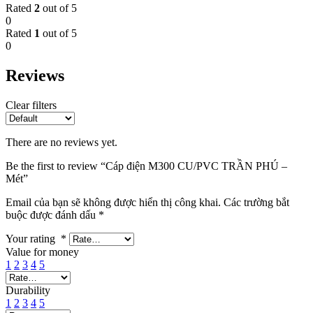
Rated
2
out of 5
0
Rated
1
out of 5
0
Reviews
Clear filters
There are no reviews yet.
Be the first to review “Cáp điện M300 CU/PVC TRẦN PHÚ –
Mét”
Email của bạn sẽ không được hiển thị công khai.
Các trường bắt
buộc được đánh dấu
*
Your rating
*
Value for money
1
2
3
4
5
Durability
1
2
3
4
5