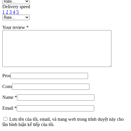
Delivery speed
1
2
3
4
5
Your review
*
Pros
Cons
Name
*
Email
*
Lưu tên của tôi, email, và trang web trong trình duyệt này cho
lần bình luận kế tiếp của tôi.