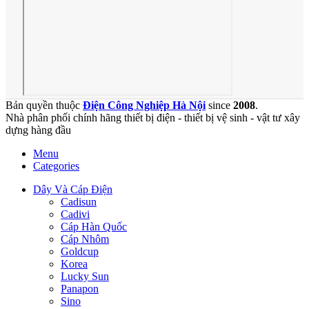
Bản quyền thuộc
Điện Công Nghiệp Hà Nội
since
2008
.
Nhà phân phối chính hãng thiết bị điện - thiết bị vệ sinh - vật tư xây
dựng hàng đầu
Menu
Categories
Dây Và Cáp Điện
Cadisun
Cadivi
Cáp Hàn Quốc
Cáp Nhôm
Goldcup
Korea
Lucky Sun
Panapon
Sino