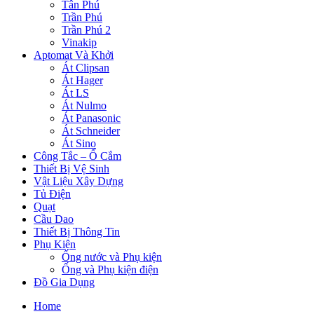
Tân Phú
Trần Phú
Trần Phú 2
Vinakip
Aptomat Và Khởi
Át Clipsan
Át Hager
Át LS
Át Nulmo
Át Panasonic
Át Schneider
Át Sino
Công Tắc – Ổ Cắm
Thiết Bị Vệ Sinh
Vật Liệu Xây Dựng
Tủ Điện
Quạt
Cầu Dao
Thiết Bị Thông Tin
Phụ Kiện
Ống nước và Phụ kiện
Ống và Phụ kiện điện
Đồ Gia Dụng
Home