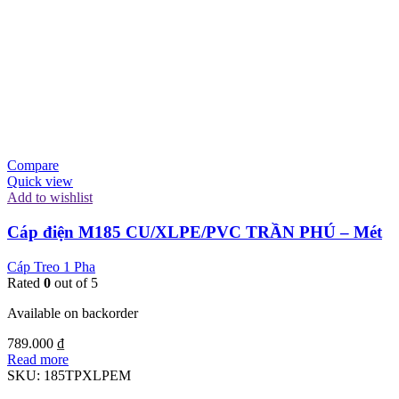
Compare
Quick view
Add to wishlist
Cáp điện M185 CU/XLPE/PVC TRẦN PHÚ – Mét
Cáp Treo 1 Pha
Rated
0
out of 5
Available on backorder
789.000
₫
Read more
SKU:
185TPXLPEM