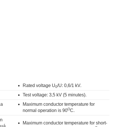
Rated voltage U
/U: 0,6/1 kV.
0
Test voltage: 3,5 kV (5 minutes).
ủa
Maximum conductor temperature for
O
normal operation is 90
C.
ẫn
Maximum conductor temperature for short-
quá