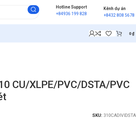
Hotline Support
Kênh dự án
+84936 199 828
+8432 808 5678
0
₫
×10 CU/XLPE/PVC/DSTA/PVC
ét
SKU:
310CADIVIDSTA