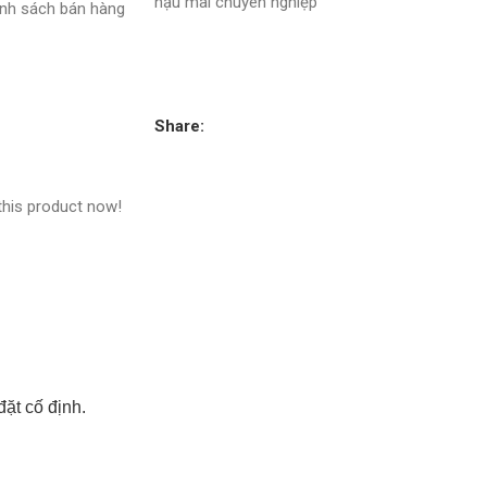
hậu mãi chuyên nghiệp
nh sách bán hàng
Share:
this product now!
ặt cố định.