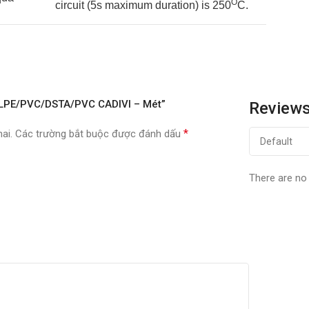
O
circuit (5s maximum duration) is 250
C.
U/XLPE/PVC/DSTA/PVC CADIVI – Mét”
Review
*
ai.
Các trường bắt buộc được đánh dấu
There are no 