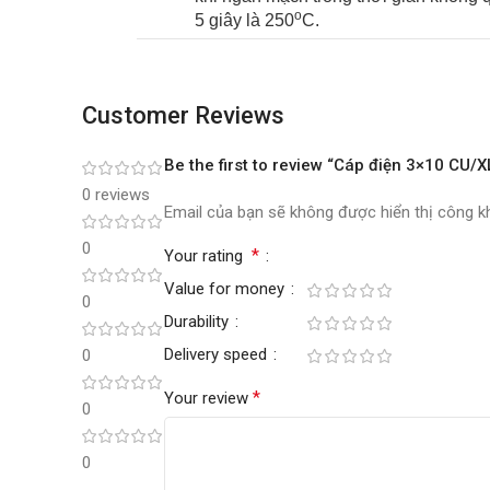
o
5 giây là 250
C.
Customer Reviews
Be the first to review “Cáp điện 3×10 C
0 reviews
Email của bạn sẽ không được hiển thị công kh
0
*
Your rating
Value for money
0
Durability
Delivery speed
0
*
Your review
0
0