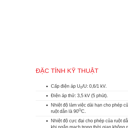
ĐẶC TÍNH KỸ THUẬT
Cấp điện áp U
/U: 0,6/1 kV.
0
Điện áp thử: 3,5 kV (5 phút).
Nhiệt độ làm việc dài hạn cho phép c
O
ruột dẫn là 90
C.
Nhiệt độ cực đại cho phép của ruột d
khi ngắn mạch trong thời gian không 