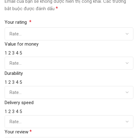
Email của bạn sẽ không được hiển thị công khai.
Các trường
*
bắt buộc được đánh dấu
*
Your rating
Value for money
1
2
3
4
5
Durability
1
2
3
4
5
Delivery speed
1
2
3
4
5
*
Your review