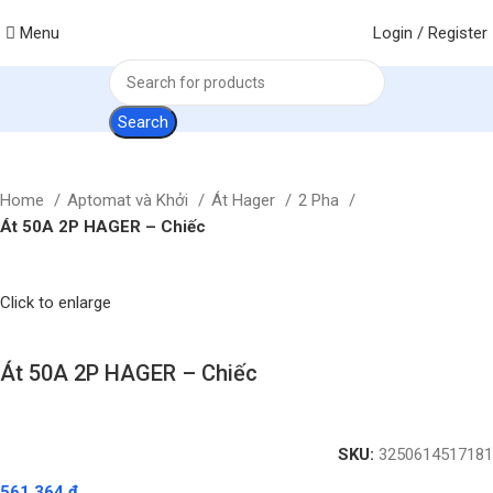
Menu
Login / Register
Search
Home
Aptomat và Khởi
Át Hager
2 Pha
Át 50A 2P HAGER – Chiếc
Click to enlarge
Át 50A 2P HAGER – Chiếc
SKU:
3250614517181
561.364
₫