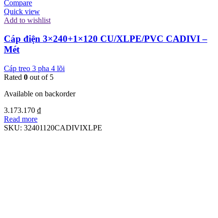
Compare
Quick view
Add to wishlist
Cáp điện 3×240+1×120 CU/XLPE/PVC CADIVI –
Mét
Cáp treo 3 pha 4 lõi
Rated
0
out of 5
Available on backorder
3.173.170
₫
Read more
SKU:
32401120CADIVIXLPE