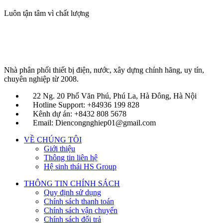
Luôn tận tâm vì chất lượng
Nhà phân phối thiết bị điện, nước, xây dựng chính hãng, uy tín,
chuyên nghiệp từ 2008.
22 Ng. 20 Phố Văn Phú, Phú La, Hà Đông, Hà Nội
Hotline Support: +84936 199 828
Kênh dự án: +8432 808 5678
Email: Diencongnghiep01@gmail.com
VỀ CHÚNG TÔI
Giới thiệu
Thông tin liên hệ
Hệ sinh thái HS Group
THÔNG TIN CHÍNH SÁCH
Quy định sử dụng
Chính sách thanh toán
Chính sách vận chuyển
Chính sách đổi trả