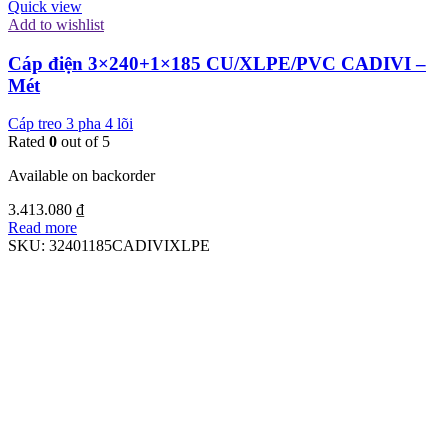
Quick view
Add to wishlist
Cáp điện 3×240+1×185 CU/XLPE/PVC CADIVI –
Mét
Cáp treo 3 pha 4 lõi
Rated
0
out of 5
Available on backorder
3.413.080
₫
Read more
SKU:
32401185CADIVIXLPE