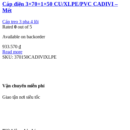
Cáp điện 3×70+1×50 CU/XLPE/PVC CADIVI –
Mét
Cáp treo 3 pha 4 lõi
Rated
0
out of 5
Available on backorder
933.570
₫
Read more
SKU:
370150CADIVIXLPE
Vận chuyển miễn phí
Giao tận nơi siêu tốc