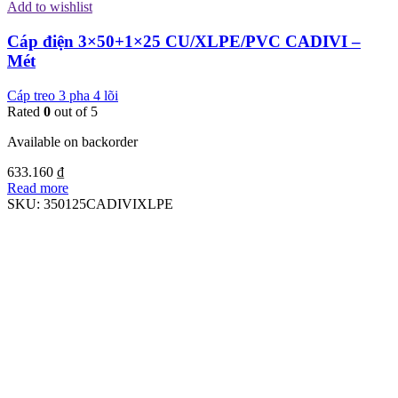
Add to wishlist
Cáp điện 3×50+1×25 CU/XLPE/PVC CADIVI –
Mét
Cáp treo 3 pha 4 lõi
Rated
0
out of 5
Available on backorder
633.160
₫
Read more
SKU:
350125CADIVIXLPE