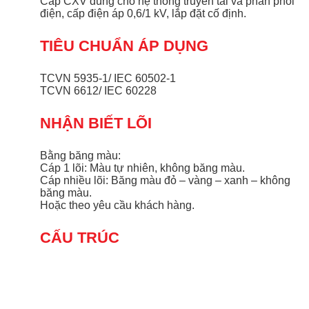
Cáp CXV dùng cho hệ thống truyền tải và phân phối
điện, cấp điện áp 0,6/1 kV, lắp đặt cố định.
TIÊU CHUẨN ÁP DỤNG
TCVN 5935-1/ IEC 60502-1
TCVN 6612/ IEC 60228
NHẬN BIẾT LÕI
Bằng băng màu:
Cáp 1 lõi: Màu tự nhiên, không băng màu.
Cáp nhiều lõi: Băng màu đỏ – vàng – xanh – không
băng màu.
Hoặc theo yêu cầu khách hàng.
CẤU TRÚC