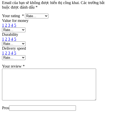
Email của bạn sẽ không được hiển thị công khai.
Các trường bắt
buộc được đánh dấu
*
Your rating
*
Value for money
1
2
3
4
5
Durability
1
2
3
4
5
Delivery speed
1
2
3
4
5
Your review
*
Pros