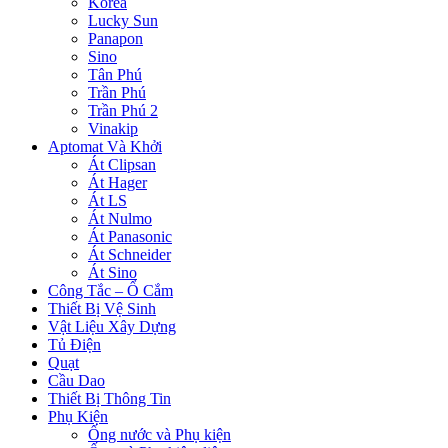
Korea
Lucky Sun
Panapon
Sino
Tân Phú
Trần Phú
Trần Phú 2
Vinakip
Aptomat Và Khởi
Át Clipsan
Át Hager
Át LS
Át Nulmo
Át Panasonic
Át Schneider
Át Sino
Công Tắc – Ổ Cắm
Thiết Bị Vệ Sinh
Vật Liệu Xây Dựng
Tủ Điện
Quạt
Cầu Dao
Thiết Bị Thông Tin
Phụ Kiện
Ống nước và Phụ kiện