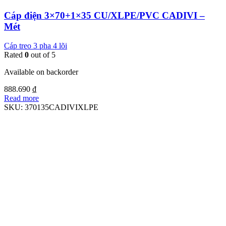
Cáp điện 3×70+1×35 CU/XLPE/PVC CADIVI –
Mét
Cáp treo 3 pha 4 lõi
Rated
0
out of 5
Available on backorder
888.690
₫
Read more
SKU:
370135CADIVIXLPE