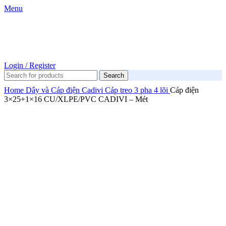
Menu
Login / Register
Search
Home
Dây và Cáp điện
Cadivi
Cáp treo 3 pha 4 lõi
Cáp điện
3×25+1×16 CU/XLPE/PVC CADIVI – Mét