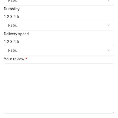
Durability
1
2
3
4
5
Delivery speed
1
2
3
4
5
*
Your review