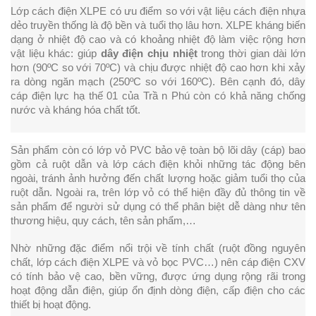
Lớp cách điện XLPE có ưu điểm so với vật liệu cách điện nhựa 
dẻo truyền thống là độ bền 
và tuổi thọ lâu hơn. XLPE kháng biến 
dạng ở nhiệt độ cao và có khoảng nhiệt độ làm việc rộng hơn 
vật liệu khác: giúp 
dây điện chịu nhiệt
 trong thời gian dài lớn 
hơn (90ºC so với 70ºC) và chịu được nhiệt độ cao hơn khi xảy 
ra dòng ngăn mạch (250ºC so với 160ºC). Bên cạnh đó, dây 
cáp điện lực hạ thế 01 của Trầ n Phú còn có khả năng chống 
nước và kháng hóa chất tốt.
Sản phẩm còn có lớp vỏ PVC bảo vệ toàn bộ lõi dây (cáp) bao 
gồm cả ruột dẫn và lớp cách điện khỏi những tác động bên 
ngoài, tránh ảnh hưởng đến chất lượng hoặc giảm tuổi thọ của 
ruột dẫn. Ngoài ra, trên lớp vỏ có thể hiện đầy đủ thông tin về 
sản phẩm để người sử dụng có thể phân biệt dễ dàng như tên 
thương hiệu, quy cách, tên sản phẩm,…
Nhờ những đặc điểm nổi trội về tính chất (ruột đồng nguyên 
chất, lớp cách điện XLPE và vỏ bọc PVC…) nên cáp điện CXV 
có tính bảo vệ cao, bền vững, được ứng dụng rộng rãi trong 
hoạt động dẫn điện, giúp ổn định dòng điện, cấp điện cho các 
thiết bị hoạt động.