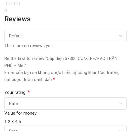
0
Reviews
There are no reviews yet.
Be the first to review “Cáp điện 3×300 CU/XLPE/PVC TRẦN
PHÚ – Mét”
Email của bạn sẽ không được hiển thị công khai.
Các trường
*
bắt buộc được đánh dấu
*
Your rating
Value for money
1
2
3
4
5