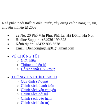
Nhà phân phối thiết bị điện, nước, xây dựng chính hãng, uy tín,
chuyên nghiệp từ 2008.
22 Ng. 20 Phố Văn Phú, Phú La, Hà Đông, Hà Nội
Hotline Support: +84936 199 828
Kênh dự án: +8432 808 5678
Email: Diencongnghiep01@gmail.com
VỀ CHÚNG TÔI
Giới thiệu
Thông tin liên hệ
Hệ sinh thái HS Group
THÔNG TIN CHÍNH SÁCH
Quy định sử dụng
Chính sách thanh toán
Chính sách vận chuyển
Chính sách đổi trả
Chính sách bảo hành
Chính sách bảo mật