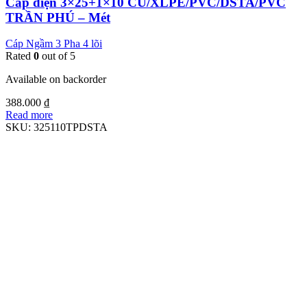
Cáp điện 3×25+1×10 CU/XLPE/PVC/DSTA/PVC
TRẦN PHÚ – Mét
Cáp Ngầm 3 Pha 4 lõi
Rated
0
out of 5
Available on backorder
388.000
₫
Read more
SKU:
325110TPDSTA