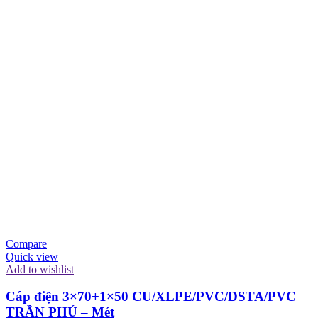
Compare
Quick view
Add to wishlist
Cáp điện 3×70+1×50 CU/XLPE/PVC/DSTA/PVC
TRẦN PHÚ – Mét