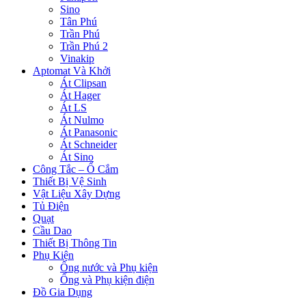
Sino
Tân Phú
Trần Phú
Trần Phú 2
Vinakip
Aptomat Và Khởi
Át Clipsan
Át Hager
Át LS
Át Nulmo
Át Panasonic
Át Schneider
Át Sino
Công Tắc – Ổ Cắm
Thiết Bị Vệ Sinh
Vật Liệu Xây Dựng
Tủ Điện
Quạt
Cầu Dao
Thiết Bị Thông Tin
Phụ Kiện
Ống nước và Phụ kiện
Ống và Phụ kiện điện
Đồ Gia Dụng