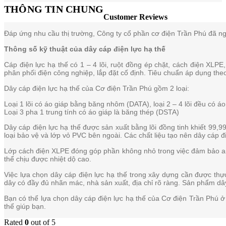
THÔNG TIN CHUNG
Customer Reviews
Đáp ứng nhu cầu thị trường, Công ty cổ phần cơ điện Trần Phú đã ngh
Thông số kỹ thuật của dây cáp điện lực hạ thế
Cáp điện lực hạ thế có 1 – 4 lõi, ruột đồng ép chặt, cách điện XL
phân phối điện công nghiệp, lắp đặt cố định. Tiêu chuẩn áp dụng 
Dây cáp điện lực hạ thế của Cơ điện Trần Phú gồm 2 loại:
Loại 1 lõi có áo giáp bằng băng nhôm (DATA), loại 2 – 4 lõi đều có á
Loại 3 pha 1 trung tính có áo giáp là băng thép (DSTA)
Dây cáp điện lực hạ thế được sản xuất bằng lõi đồng tinh khiết 99,9
loại bảo vệ và lớp vỏ PVC bên ngoài. Các chất liệu tạo nên dây cáp 
Lớp cách điện XLPE đóng góp phần không nhỏ trong việc đảm bảo an to
thể chịu được nhiệt dộ cao.
Việc lựa chọn dây cáp điện lực hạ thế trong xây dựng cần được thực
dây có đầy đủ nhãn mác, nhà sản xuất, địa chỉ rõ ràng. Sản phẩm d
Bạn có thể lựa chọn dây cáp điện lực hạ thế của Cơ điện Trần Phú ở 
thể giúp bạn.
Rated
0
out of 5