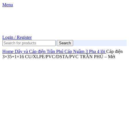
Menu
Login / Register
Search
Home
Dây và Cáp điện
Trần Phú
Cáp Ngầm 3 Pha 4 lõi
Cáp điện
3×35+1×16 CU/XLPE/PVC/DSTA/PVC TRẦN PHÚ – Mét