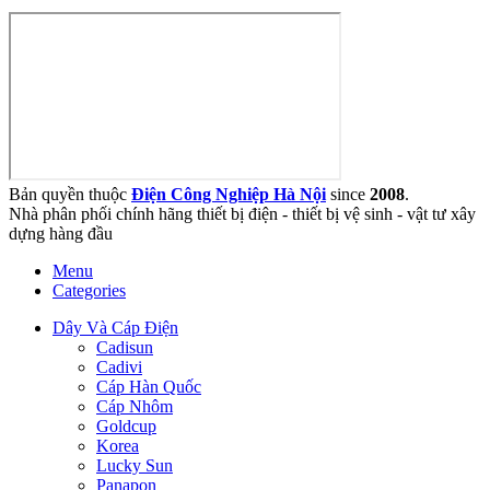
Bản quyền thuộc
Điện Công Nghiệp Hà Nội
since
2008
.
Nhà phân phối chính hãng thiết bị điện - thiết bị vệ sinh - vật tư xây
dựng hàng đầu
Menu
Categories
Dây Và Cáp Điện
Cadisun
Cadivi
Cáp Hàn Quốc
Cáp Nhôm
Goldcup
Korea
Lucky Sun
Panapon