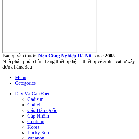
Bản quyền thuộc
Điện Công Nghiệp Hà Nội
since
2008
.
Nhà phân phối chính hãng thiết bị điện - thiết bị vệ sinh - vật tư xây
dựng hàng đầu
Menu
Categories
Dây Và Cáp Điện
Cadisun
Cadivi
Cáp Hàn Quốc
Cáp Nhôm
Goldcup
Korea
Lucky Sun
Panapon