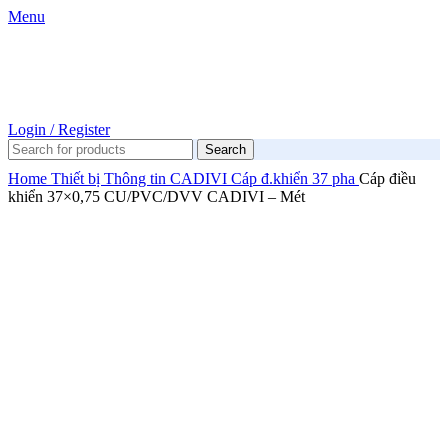
Menu
Login / Register
Search
Home
Thiết bị Thông tin
CADIVI
Cáp đ.khiển 37 pha
Cáp điều
khiển 37×0,75 CU/PVC/DVV CADIVI – Mét