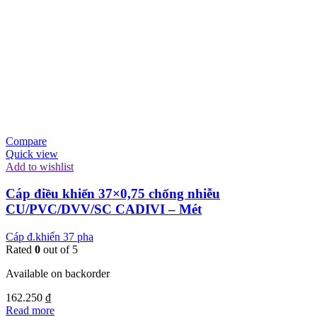
Compare
Quick view
Add to wishlist
Cáp điều khiển 37×0,75 chống nhiễu
CU/PVC/DVV/SC CADIVI – Mét
Cáp đ.khiển 37 pha
Rated
0
out of 5
Available on backorder
162.250
₫
Read more