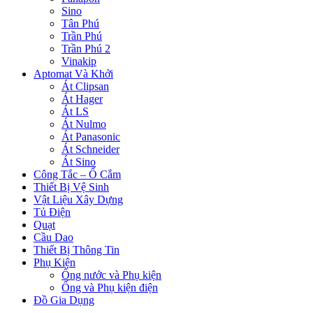
Sino
Tân Phú
Trần Phú
Trần Phú 2
Vinakip
Aptomat Và Khởi
Át Clipsan
Át Hager
Át LS
Át Nulmo
Át Panasonic
Át Schneider
Át Sino
Công Tắc – Ổ Cắm
Thiết Bị Vệ Sinh
Vật Liệu Xây Dựng
Tủ Điện
Quạt
Cầu Dao
Thiết Bị Thông Tin
Phụ Kiện
Ống nước và Phụ kiện
Ống và Phụ kiện điện
Đồ Gia Dụng