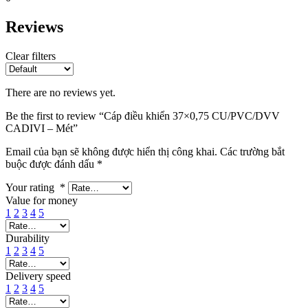
Reviews
Clear filters
There are no reviews yet.
Be the first to review “Cáp điều khiển 37×0,75 CU/PVC/DVV
CADIVI – Mét”
Email của bạn sẽ không được hiển thị công khai.
Các trường bắt
buộc được đánh dấu
*
Your rating
*
Value for money
1
2
3
4
5
Durability
1
2
3
4
5
Delivery speed
1
2
3
4
5