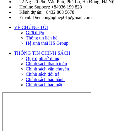
22 Ng. 20 Phố Văn Phú, Phú La, Hà Đông, Hà Nội
Hotline Support: +84936 199 828
Kênh dự án: +8432 808 5678
Email: Diencongnghiep01@gmail.com
VỀ CHÚNG TÔI
Giới thiệu
Thông tin liên hệ
Hệ sinh thái HS Group
THÔNG TIN CHÍNH SÁCH
Quy định sử dụng
Chính sách thanh toán
Chính sách vận chuyển
Chính sách đổi trả
Chính sách bảo hành
Chính sách bảo mật