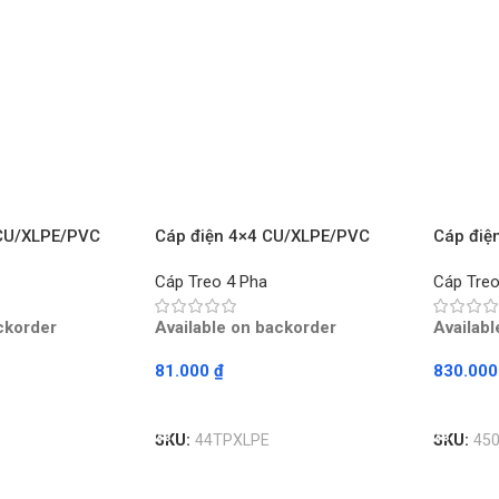
 CU/XLPE/PVC
Cáp điện 4×4 CU/XLPE/PVC
Cáp điệ
t
TRẦN PHÚ – Mét
TRẦN P
Cáp Treo 4 Pha
Cáp Treo
ckorder
Available on backorder
Availab
81.000
₫
830.00
Read More
Read M
SKU:
44TPXLPE
SKU:
45