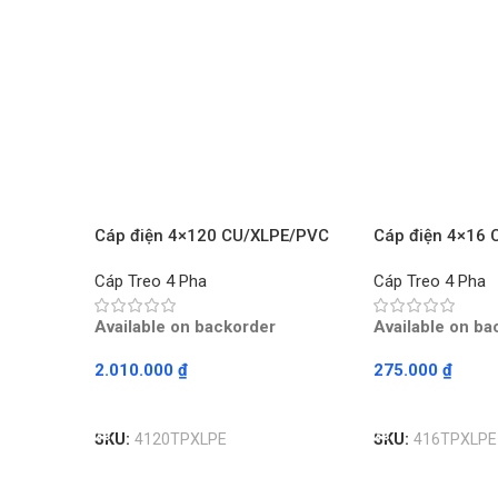
Cáp điện 4×120 CU/XLPE/PVC
Cáp điện 4×16
TRẦN PHÚ – Mét
TRẦN PHÚ – Mé
Cáp Treo 4 Pha
Cáp Treo 4 Pha
Available on backorder
Available on ba
2.010.000
₫
275.000
₫
Read More
Read More
SKU:
4120TPXLPE
SKU:
416TPXLPE