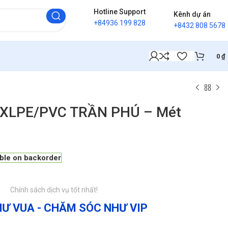
Hotline Support
Kênh dự án
+84936 199 828
+8432 808 5678
0
₫
U/XLPE/PVC TRẦN PHÚ – Mét
able on backorder
Chính sách dịch vụ tốt nhất!
Ư VUA - CHĂM SÓC NHƯ VIP