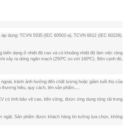
uẩn áp dụng: TCVN 5935 (IEC 60502-a), TCVN 6612 (IEC 60228). 
g biến dạng ở nhiệt độ cao và có khoảng nhiệt độ làm việc rộng 
 khi xảy ra dòng ngăn mạch (250ºC so với 160ºC). Bên cạnh đó, 
ngoài, tránh ảnh hưởng đến chất lượng hoặc giảm tuổi thọ của 
tên thương hiệu, quy cách, tên sản phẩm,…
 có tính bảo vệ cao, bền vững, được ứng dụng rộng rãi trong 
êm ngặt. Sản phẩm được khách hàng tin tưởng lựa chọn, không 