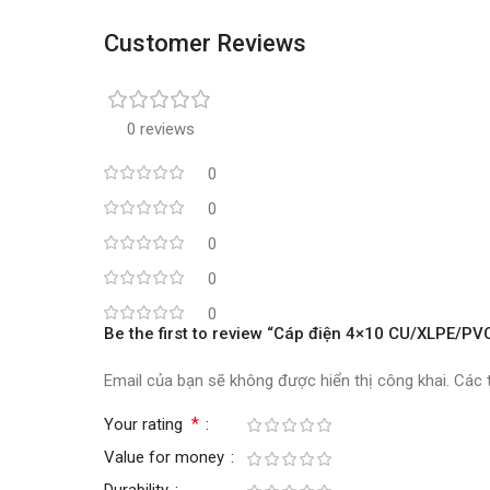
Customer Reviews
0 reviews
0
0
0
0
0
Be the first to review “Cáp điện 4×10 CU/XLPE/P
Email của bạn sẽ không được hiển thị công khai.
Các 
*
Your rating
Value for money