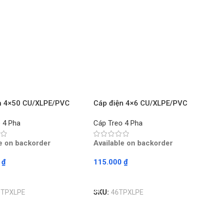
n 4×50 CU/XLPE/PVC
Cáp điện 4×6 CU/XLPE/PVC
HÚ – Mét
TRẦN PHÚ – Mét
 4 Pha
Cáp Treo 4 Pha
le on backorder
Available on backorder
0
₫
115.000
₫
ore
Read More
0TPXLPE
SKU:
46TPXLPE