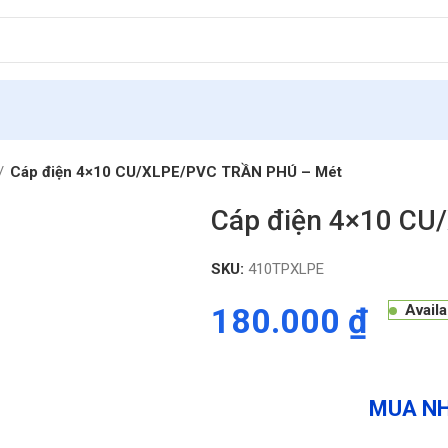
Cáp điện 4×10 CU/XLPE/PVC TRẦN PHÚ – Mét
Cáp điện 4×10 C
SKU:
410TPXLPE
180.000
₫
Avail
MUA NH