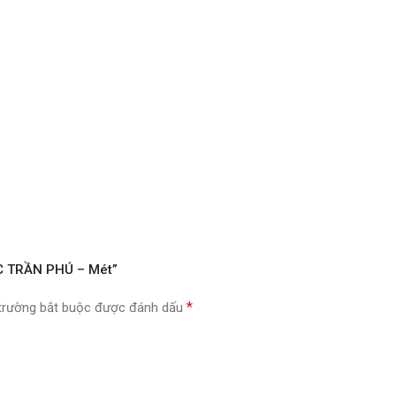
VC TRẦN PHÚ – Mét”
*
trường bắt buộc được đánh dấu