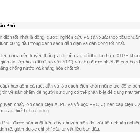
rần Phú
ẫn điện tốt nhất là đồng, được nghiên cứu và sản xuất theo tiêu ch
luôn đứng đầu trong danh sách dẫn điện và dẫn dòng tốt nhất.
iện nhựa dẻo truyền thống là độ bền 
và tuổi thọ lâu hơn. XLPE khán
i gian dài lớn hơn (90ºC so với 70ºC) và chịu được nhiệt độ cao hơn
 năng chống nước và kháng hóa chất tốt.
cáp) bao gồm cả ruột dẫn và lớp cách điện khỏi những tác động bên 
hông tin về sản phẩm để người sử dụng có thể phân biệt dễ dàng như 
 nguyên chất, lớp cách điện XLPE và vỏ bọc PVC…) nên cáp điện CXV
o các thiết bị hoạt động.
n Phú, được sản xuất trên dây chuyền hiện đại với tiêu chuẩn nghi
kinh tế, giảm được chi phí đầu tư vật liệu ban đầu.