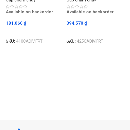
Cáp chậm cháy
Cáp chậm cháy
Available on backorder
Available on backorder
181.060
₫
394.570
₫
Read More
Read More
C
SKU:
410CADIVIFRT
SKU:
425CADIVIFRT
F
C
A
5
S