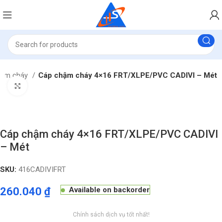
hậm cháy
Cáp chậm cháy 4×16 FRT/XLPE/PVC CADIVI – Mét
Click to enlarge
Cáp chậm cháy 4×16 FRT/XLPE/PVC CADIVI
– Mét
SKU:
416CADIVIFRT
260.040
₫
Available on backorder
Chính sách dịch vụ tốt nhất!