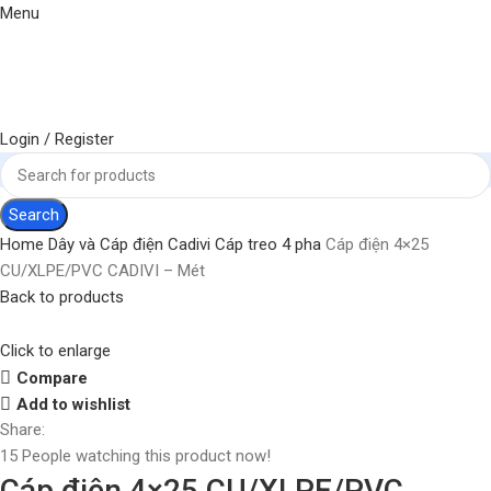
Menu
Login / Register
Search
Home
Dây và Cáp điện
Cadivi
Cáp treo 4 pha
Cáp điện 4×25
CU/XLPE/PVC CADIVI – Mét
Back to products
Click to enlarge
Compare
Add to wishlist
Share:
15
People watching this product now!
Cáp điện 4×25 CU/XLPE/PVC