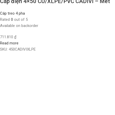
Cáp điện 4×50 CU/XLPE/PVC CADIVI – Mét
Cáp treo 4 pha
Rated
0
out of 5
Available on backorder
711.810
₫
Read more
SKU:
450CADIVIXLPE