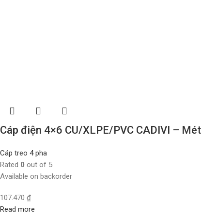
Cáp điện 4×6 CU/XLPE/PVC CADIVI – Mét
Cáp treo 4 pha
Rated
0
out of 5
Available on backorder
107.470
₫
Read more