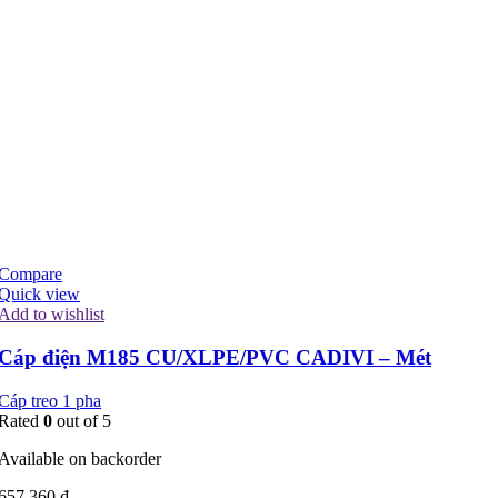
Compare
Quick view
Add to wishlist
Cáp điện M185 CU/XLPE/PVC CADIVI – Mét
Cáp treo 1 pha
Rated
0
out of 5
Available on backorder
657.360
₫