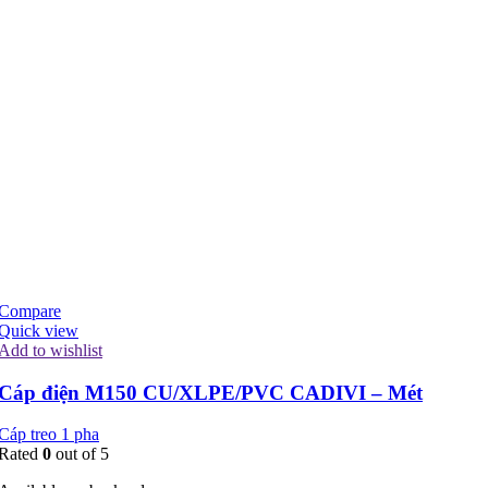
Compare
Quick view
Add to wishlist
Cáp điện M150 CU/XLPE/PVC CADIVI – Mét
Cáp treo 1 pha
Rated
0
out of 5