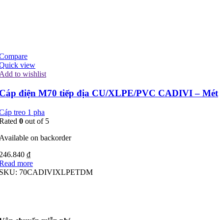
Compare
Quick view
Add to wishlist
Cáp điện M70 tiếp địa CU/XLPE/PVC CADIVI – Mét
Cáp treo 1 pha
Rated
0
out of 5
Available on backorder
246.840
₫
Read more
SKU:
70CADIVIXLPETDM