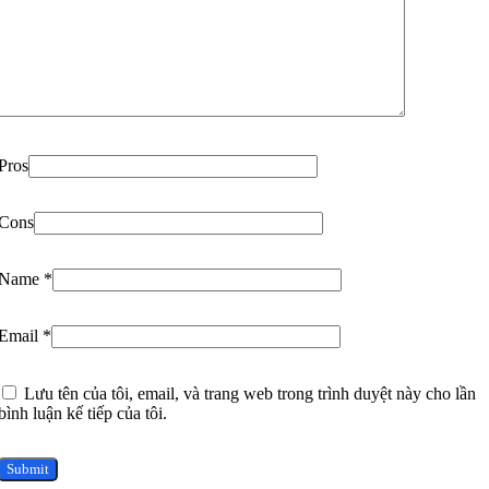
Pros
Cons
Name
*
Email
*
Lưu tên của tôi, email, và trang web trong trình duyệt này cho lần
bình luận kế tiếp của tôi.