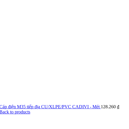
Cáp điện M35 tiếp địa CU/XLPE/PVC CADIVI - Mét
128.260
₫
Back to products