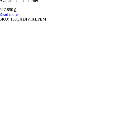
Available on backorder
527.890
₫
Read more
SKU:
150CADIVIXLPEM