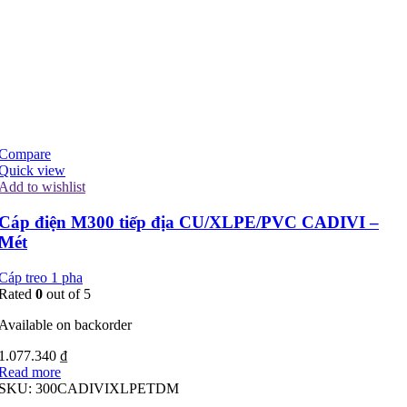
Compare
Quick view
Add to wishlist
Cáp điện M300 tiếp địa CU/XLPE/PVC CADIVI –
Mét
Cáp treo 1 pha
Rated
0
out of 5
Available on backorder
1.077.340
₫
Read more
SKU:
300CADIVIXLPETDM