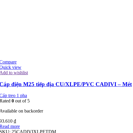
Compare
Quick view
Add to wishlist
Cáp điện M25 tiếp địa CU/XLPE/PVC CADIVI – Mét
Cáp treo 1 pha
Rated
0
out of 5
Available on backorder
93.610
₫
Read more
SKU:
25CADIVIXLPETDM