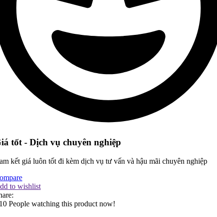
iá tốt - Dịch vụ chuyên nghiệp
am kết giá luôn tốt đi kèm dịch vụ tư vấn và hậu mãi chuyên nghiệp
ompare
dd to wishlist
hare:
10
People watching this product now!