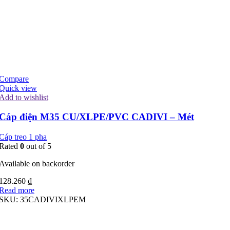
Compare
Quick view
Add to wishlist
Cáp điện M35 CU/XLPE/PVC CADIVI – Mét
Cáp treo 1 pha
Rated
0
out of 5
Available on backorder
128.260
₫
Read more
SKU:
35CADIVIXLPEM