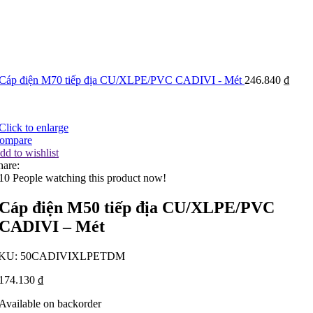
Cáp điện M70 tiếp địa CU/XLPE/PVC CADIVI - Mét
246.840
₫
Click to enlarge
ompare
dd to wishlist
hare:
10
People watching this product now!
Cáp điện M50 tiếp địa CU/XLPE/PVC
CADIVI – Mét
KU:
50CADIVIXLPETDM
174.130
₫
Available on backorder