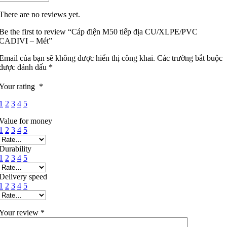
There are no reviews yet.
Be the first to review “Cáp điện M50 tiếp địa CU/XLPE/PVC
CADIVI – Mét”
Email của bạn sẽ không được hiển thị công khai.
Các trường bắt buộc
được đánh dấu
*
Your rating
*
1
2
3
4
5
Value for money
1
2
3
4
5
Durability
1
2
3
4
5
Delivery speed
1
2
3
4
5
Your review
*