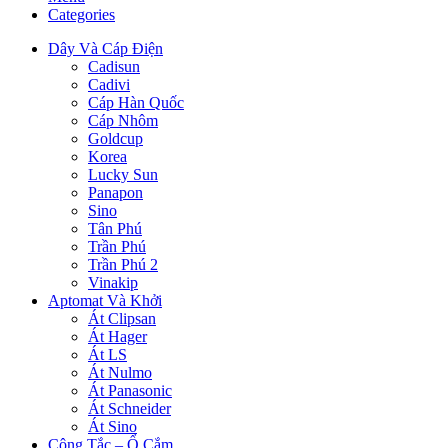
Categories
Dây Và Cáp Điện
Cadisun
Cadivi
Cáp Hàn Quốc
Cáp Nhôm
Goldcup
Korea
Lucky Sun
Panapon
Sino
Tân Phú
Trần Phú
Trần Phú 2
Vinakip
Aptomat Và Khởi
Át Clipsan
Át Hager
Át LS
Át Nulmo
Át Panasonic
Át Schneider
Át Sino
Công Tắc – Ổ Cắm