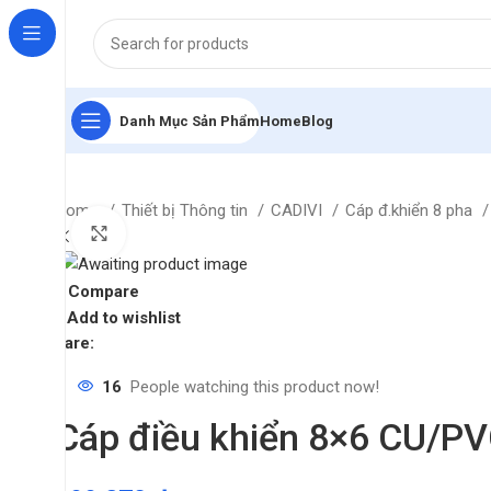
Danh Mục Sản Phẩm
Home
Blog
Home
Thiết bị Thông tin
CADIVI
Cáp đ.khiển 8 pha
Click to enlarge
Compare
Add to wishlist
Share:
16
People watching this product now!
Cáp điều khiển 8×6 CU/P