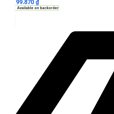
199.870
₫
Available on backorder