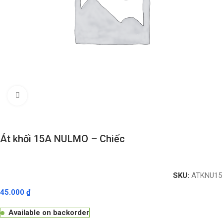
Click to enlarge
Át khối 15A NULMO – Chiếc
SKU:
ATKNU15
45.000
₫
Available on backorder