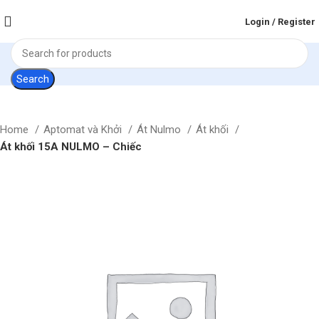
Login / Register
Search
Home
Aptomat và Khởi
Át Nulmo
Át khối
Át khối 15A NULMO – Chiếc