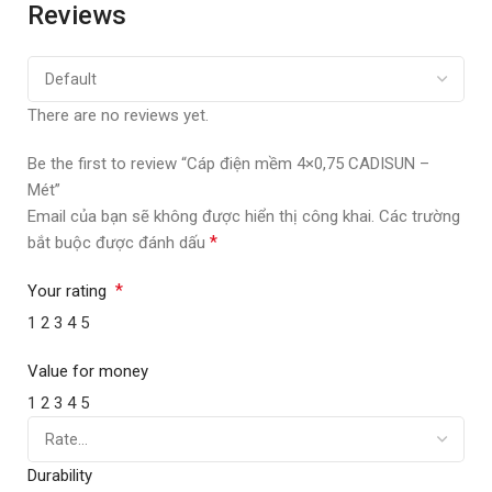
Reviews
There are no reviews yet.
Be the first to review “Cáp điện mềm 4×0,75 CADISUN –
Mét”
Email của bạn sẽ không được hiển thị công khai.
Các trường
*
bắt buộc được đánh dấu
*
Your rating
1
2
3
4
5
Value for money
1
2
3
4
5
Durability