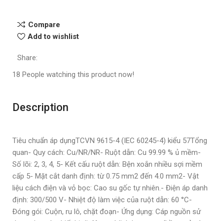
Compare
Add to wishlist
Share:
18
People watching this product now!
Description
Tiêu chuẩn áp dụngTCVN 9615-4 (IEC 60245-4) kiểu 57Tổng
quan- Quy cách: Cu/NR/NR- Ruột dẫn: Cu 99.99 % ủ mềm-
Số lõi: 2, 3, 4, 5- Kết cấu ruột dẫn: Bện xoắn nhiều sợi mềm
cấp 5- Mặt cắt danh định: từ 0.75 mm2 đến 4.0 mm2- Vật
liệu cách điện và vỏ bọc: Cao su gốc tự nhiên.- Điện áp danh
định: 300/500 V- Nhiệt độ làm việc của ruột dẫn: 60 °C-
Đóng gói: Cuộn, ru lô, chặt đoạn- Ứng dụng: Cáp nguồn sử