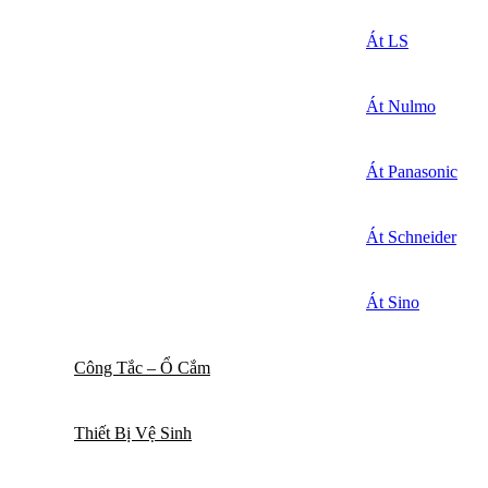
Át LS
Át Nulmo
Át Panasonic
Át Schneider
Át Sino
Công Tắc – Ổ Cắm
Thiết Bị Vệ Sinh