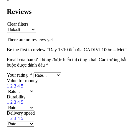
Reviews
Clear filters
There are no reviews yet.
Be the first to review “Dây 1×10 tiếp địa CADIVI 100m – Mét”
Email của bạn sẽ không được hiển thị công khai.
Các trường bắt
buộc được đánh dấu
*
Your rating
*
Value for money
1
2
3
4
5
Durability
1
2
3
4
5
Delivery speed
1
2
3
4
5