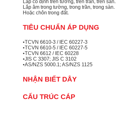
Lắp cố định trên tường, trên trần, trên sàn.
Lắp âm trong tường, trong trần, trong sàn.
Hoặc chôn trong đất.
TIÊU CHUẨN ÁP DỤNG
•TCVN 6610-3 / IEC 60227-3
•TCVN 6610-5 / IEC 60227-5
•TCVN 6612 / IEC 60228
•JIS C 3307; JIS C 3102
•AS/NZS 5000.1; AS/NZS 1125
NHẬN BIẾT DÂY
CẤU TRÚC CÁP