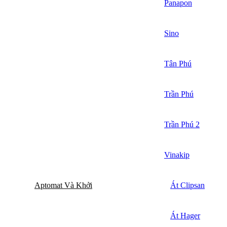
Panapon
Sino
Tân Phú
Trần Phú
Trần Phú 2
Vinakip
Aptomat Và Khởi
Át Clipsan
Át Hager