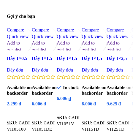
Gợi ý cho bạn
Compare
Compare
Compare
Compare
Compare
Quick view
Quick view
Quick view
Quick view
Quick view
Add to
Add to
Add to
Add to
Add to
wishlist
wishlist
wishlist
wishlist
wishlist
Dây 1×0,5
Dây 1×1,5
Dây 1×1,5
Dây 1×1,5
Dây 1×2,5
CADIVI
CADIVI
CADIVI
tiếp địa
tiếp địa
Dây đơn
Dây đơn
Dây đơn
Dây đơn
Dây đơn
100m – Mét
100m (ĐE)
100m (V) –
CADIVI
CADIVI
– Mét
Mét
100m – Mét
100m – Mét
Available on
Available on
Available on
Available on
In stock
backorder
backorder
backorder
backorder
6.006
₫
2.299
₫
6.006
₫
6.006
₫
9.625
₫
Read More
Read More
Read More
Read More
Read More
SKU:
CADI
SKU:
CADI
SKU:
CADI
SKU:
CADI
SKU:
CADI
VI1051V
VI105100
VI1051DE
VI115TD
VI125TD