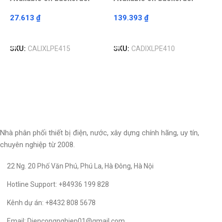
27.613
₫
139.393
₫
1
Read More
Read More
SKU:
CALIXLPE415
SKU:
CADIXLPE410
S
Nhà phân phối thiết bị điện, nước, xây dựng chính hãng, uy tín,
chuyên nghiệp từ 2008.
22 Ng. 20 Phố Văn Phú, Phú La, Hà Đông, Hà Nội
Hotline Support: +84936 199 828
Kênh dự án: +8432 808 5678
Email: Diencongnghiep01@gmail.com