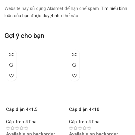
Website này sử dụng Akismet để hạn chế spam.
Tìm hiểu bình
luận của bạn được duyệt như thế nào
.
Gợi ý cho bạn
Cáp điện 4×1,5
Cáp điện 4×10
C
CU/XLPE/PVC CADISUN –
CU/XLPE/PVC CADISUN –
C
Cáp Treo 4 Pha
Cáp Treo 4 Pha
C
Mét
Mét
M
Available on backorder
Available on backorder
A