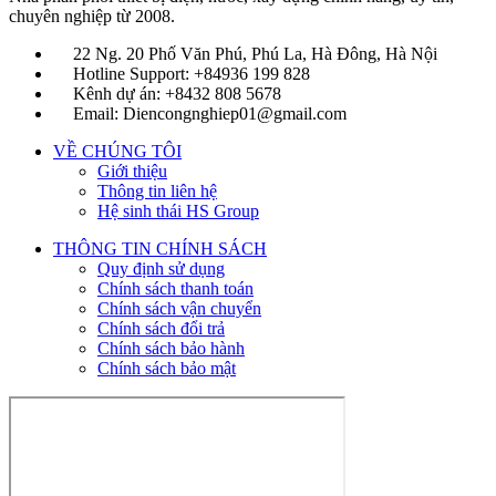
chuyên nghiệp từ 2008.
22 Ng. 20 Phố Văn Phú, Phú La, Hà Đông, Hà Nội
Hotline Support: +84936 199 828
Kênh dự án: +8432 808 5678
Email: Diencongnghiep01@gmail.com
VỀ CHÚNG TÔI
Giới thiệu
Thông tin liên hệ
Hệ sinh thái HS Group
THÔNG TIN CHÍNH SÁCH
Quy định sử dụng
Chính sách thanh toán
Chính sách vận chuyển
Chính sách đổi trả
Chính sách bảo hành
Chính sách bảo mật