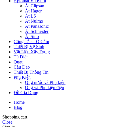
Aptomat Và Khởi
Át Clipsan
Át Hager
Át LS
Át Nulmo
Át Panasonic
Át Schneider
Át Sino
Công Tắc – Ổ Cắm
Thiết Bị Vệ Sinh
Vật Liệu Xây Dựng
Tủ Điện
Quạt
Cầu Dao
Thiết Bị Thông Tin
Phụ Kiện
Ống nước và Phụ kiện
Ống và Phụ kiện điện
Đồ Gia Dụng
Home
Blog
Shopping cart
Close