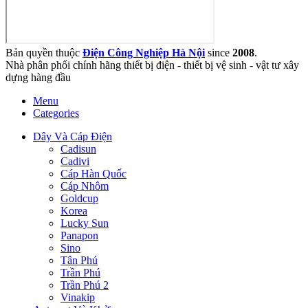
Bản quyền thuộc
Điện Công Nghiệp Hà Nội
since
2008
.
Nhà phân phối chính hãng thiết bị điện - thiết bị vệ sinh - vật tư xây
dựng hàng đầu
Menu
Categories
Dây Và Cáp Điện
Cadisun
Cadivi
Cáp Hàn Quốc
Cáp Nhôm
Goldcup
Korea
Lucky Sun
Panapon
Sino
Tân Phú
Trần Phú
Trần Phú 2
Vinakip