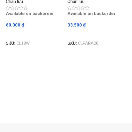
Chấn lưu
Chấn lưu
Available on backorder
Available on backorder
60.000
₫
33.500
₫
Read More
Read More
C
SKU:
CL18W
SKU:
CLPARA20
G
C
A
3
S