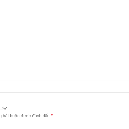
iếc”
*
g bắt buộc được đánh dấu