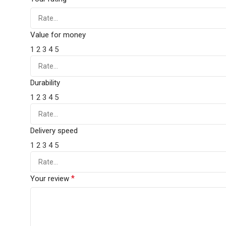
Value for money
1
2
3
4
5
Durability
1
2
3
4
5
Delivery speed
1
2
3
4
5
*
Your review