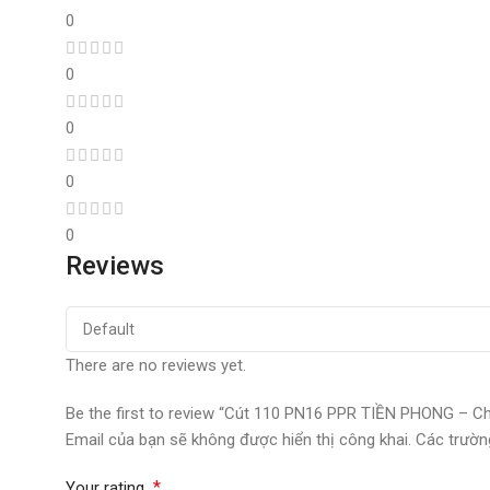
0
0
0
0
0
Reviews
There are no reviews yet.
Be the first to review “Cút 110 PN16 PPR TIỀN PHONG – Ch
Email của bạn sẽ không được hiển thị công khai.
Các trườn
*
Your rating