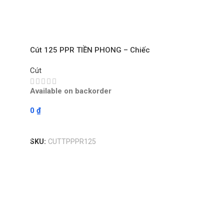
Cút 125 PPR TIỀN PHONG – Chiếc
Cút
Available on backorder
0
₫
Read More
SKU:
CUTTPPPR125