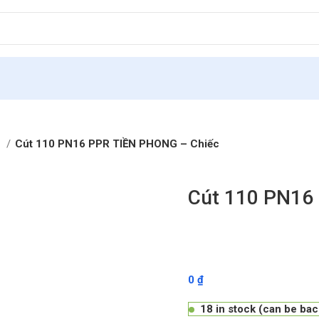
t
Cút 110 PN16 PPR TIỀN PHONG – Chiếc
Cút 110 PN16
0
₫
18 in stock (can be ba