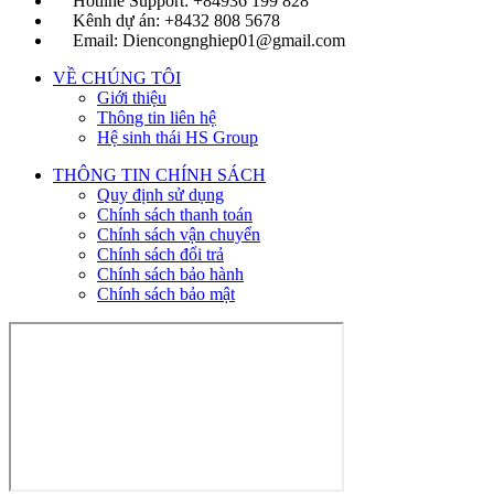
Hotline Support: +84936 199 828
Kênh dự án: +8432 808 5678
Email: Diencongnghiep01@gmail.com
VỀ CHÚNG TÔI
Giới thiệu
Thông tin liên hệ
Hệ sinh thái HS Group
THÔNG TIN CHÍNH SÁCH
Quy định sử dụng
Chính sách thanh toán
Chính sách vận chuyển
Chính sách đổi trả
Chính sách bảo hành
Chính sách bảo mật