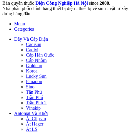
Bản quyền thuộc
Điện Công Nghiệp Hà Nội
since
2008
.
Nhà phân phối chính hãng thiết bị điện - thiết bị vệ sinh - vật tư xây
dựng hàng đầu
Menu
Categories
Dây Và Cáp Điện
Cadisun
Cadivi
Cáp Hàn Quốc
Cáp Nhôm
Goldcup
Korea
Lucky Sun
Panapon
Sino
Tân Phú
Trần Phú
Trần Phú 2
Vinakip
Aptomat Và Khởi
Át Clipsan
Át Hager
Át LS