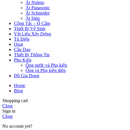
Át Nulmo
Át Panasonic
Át Schneider
Át Sino
Công Tắc – Ổ Cắm
Thiết Bị Vệ Sinh
Vật Liệu Xây Dựng
Tủ Điện
Quạt
Cầu Dao
Thiết Bị Thông Tin
Phụ Kiện
Ống nước và Phụ kiện
Ống và Phụ kiện điện
Đồ Gia Dụng
Home
Blog
Shopping cart
Close
Sign in
Close
No account yet?