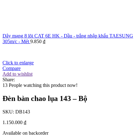
Dây mạng 8 lõi CAT 6E HK - Dầu - trắng nhập khẩu TAESUNG
305m/c - Mét
9.850
₫
Click to enlarge
Compare
Add to wishlist
Share:
13
People watching this product now!
Đèn bàn chao lụa 143 – Bộ
SKU:
DB143
1.150.000
₫
Available on backorder