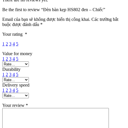
Be the first to review “Đèn bàn kẹp HS802 đen – Chiếc”
Email của bạn sẽ không được hiển thị công khai.
Các trường bắt
buộc được đánh dấu
*
Your rating
*
1
2
3
4
5
Value for money
1
2
3
4
5
Durability
1
2
3
4
5
Delivery speed
1
2
3
4
5
Your review
*