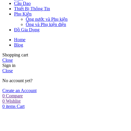
Cầu Dao
Thiết Bị Thông Tin
Phụ Kiện
Ống nước và Phụ kiện
Ống và Phụ kiện điện
Đồ Gia Dụng
Home
Blog
Shopping cart
Close
Sign in
Close
No account yet?
Create an Account
0
Compare
0
Wishlist
0
items
Cart