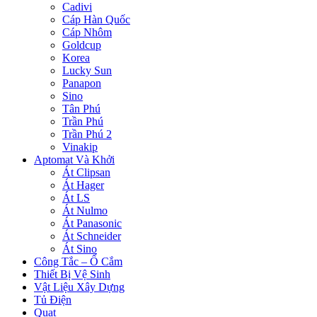
Cadivi
Cáp Hàn Quốc
Cáp Nhôm
Goldcup
Korea
Lucky Sun
Panapon
Sino
Tân Phú
Trần Phú
Trần Phú 2
Vinakip
Aptomat Và Khởi
Át Clipsan
Át Hager
Át LS
Át Nulmo
Át Panasonic
Át Schneider
Át Sino
Công Tắc – Ổ Cắm
Thiết Bị Vệ Sinh
Vật Liệu Xây Dựng
Tủ Điện
Quạt