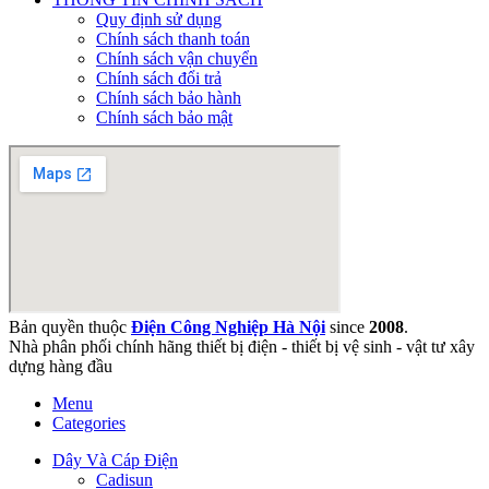
Quy định sử dụng
Chính sách thanh toán
Chính sách vận chuyển
Chính sách đổi trả
Chính sách bảo hành
Chính sách bảo mật
Bản quyền thuộc
Điện Công Nghiệp Hà Nội
since
2008
.
Nhà phân phối chính hãng thiết bị điện - thiết bị vệ sinh - vật tư xây
dựng hàng đầu
Menu
Categories
Dây Và Cáp Điện
Cadisun