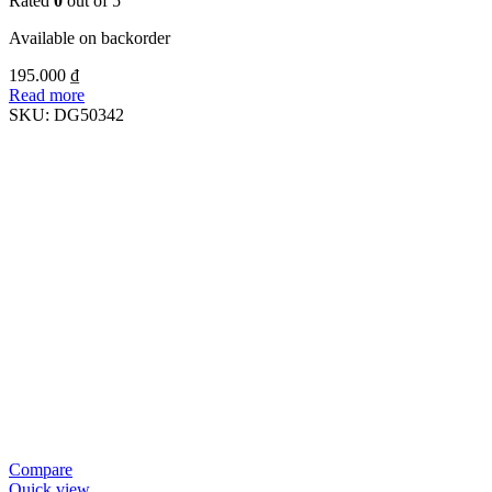
Rated
0
out of 5
Available on backorder
195.000
₫
Read more
SKU:
DG50342
Compare
Quick view