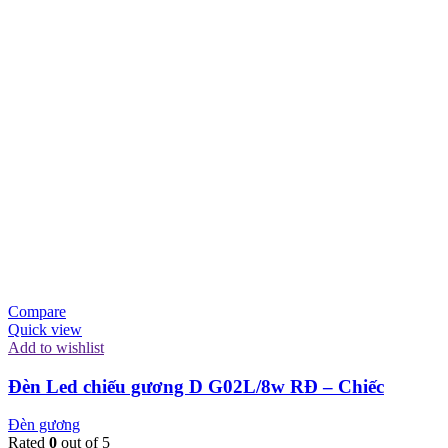
Compare
Quick view
Add to wishlist
Đèn Led chiếu gương D G02L/8w RĐ – Chiếc
Đèn gương
Rated
0
out of 5