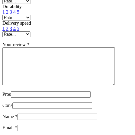
Durability
1
2
3
4
5
Delivery speed
1
2
3
4
5
Your review
*
Pros
Cons
Name
*
Email
*