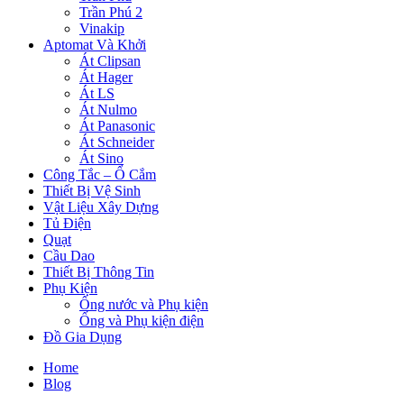
Trần Phú 2
Vinakip
Aptomat Và Khởi
Át Clipsan
Át Hager
Át LS
Át Nulmo
Át Panasonic
Át Schneider
Át Sino
Công Tắc – Ổ Cắm
Thiết Bị Vệ Sinh
Vật Liệu Xây Dựng
Tủ Điện
Quạt
Cầu Dao
Thiết Bị Thông Tin
Phụ Kiện
Ống nước và Phụ kiện
Ống và Phụ kiện điện
Đồ Gia Dụng
Home
Blog