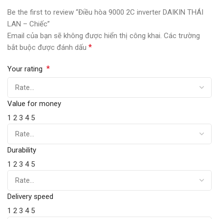
Be the first to review “Điều hòa 9000 2C inverter DAIKIN THÁI
LAN – Chiếc”
Email của bạn sẽ không được hiển thị công khai.
Các trường
*
bắt buộc được đánh dấu
*
Your rating
Value for money
1
2
3
4
5
Durability
1
2
3
4
5
Delivery speed
1
2
3
4
5