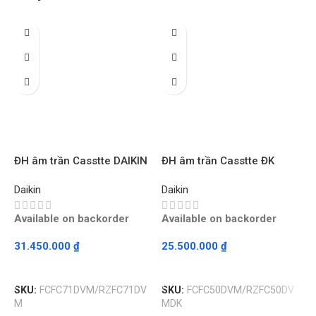
Đ
D
D
A
ĐH âm trần Casstte DAIKIN
ĐH âm trần Casstte ĐK
T.LAN
DAIKIN T.LAN
Daikin
Daikin
FCFC71DVM/RZFC71DVM-
FCFC50DVM/RZFC50DVM-
1C INVER – Bộ
1C INVER – Bộ
Available on backorder
Available on backorder
S
31.450.000
₫
25.500.000
₫
Read More
Read More
SKU:
FCFC71DVM/RZFC71DV
SKU:
FCFC50DVM/RZFC50DV
M
MDK