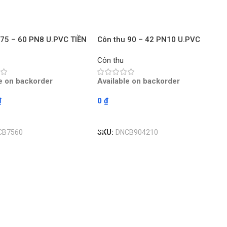
 75 – 60 PN8 U.PVC TIỀN
Côn thu 90 – 42 PN10 U.PVC
– Chiếc
TIỀN PHONG – Chiếc
Côn thu
le on backorder
Available on backorder
₫
0
₫
ore
Read More
CB7560
SKU:
DNCB904210