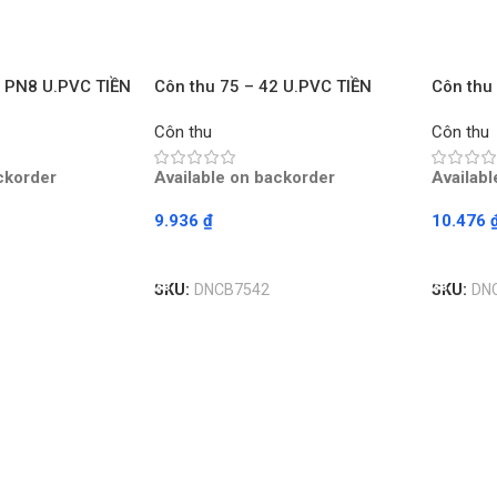
8 PN8 U.PVC TIỀN
Côn thu 75 – 42 U.PVC TIỀN
Côn thu
PHONG – Chiếc
PHONG 
Côn thu
Côn thu
ckorder
Available on backorder
Availab
9.936
₫
10.476
Read More
Read M
SKU:
DNCB7542
SKU:
DN