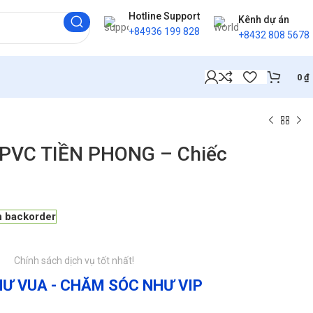
Hotline Support
Kênh dự án
+84936 199 828
+8432 808 5678
0
₫
U.PVC TIỀN PHONG – Chiếc
n backorder
Chính sách dịch vụ tốt nhất!
Ư VUA - CHĂM SÓC NHƯ VIP