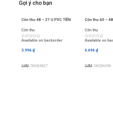
Gợi ý cho bạn
Côn thu 48 – 27 U.PVC TIỀN
Côn thu 60 – 4
PHONG – Chiếc
PHONG – Chiếc
Côn thu
Côn thu
Available on backorder
Available on ba
3.996
₫
6.696
₫
Read More
Read More
SKU:
DNCB4827
SKU:
DNCB6048