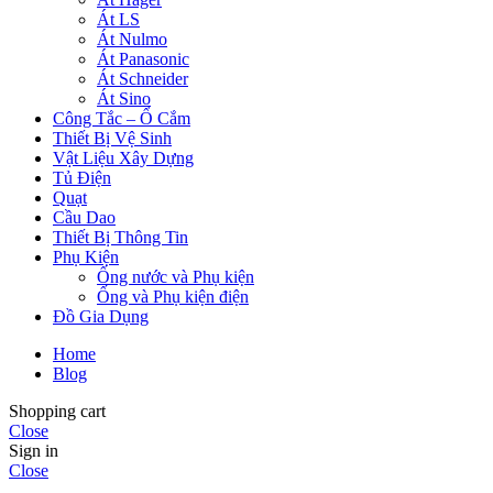
Át LS
Át Nulmo
Át Panasonic
Át Schneider
Át Sino
Công Tắc – Ổ Cắm
Thiết Bị Vệ Sinh
Vật Liệu Xây Dựng
Tủ Điện
Quạt
Cầu Dao
Thiết Bị Thông Tin
Phụ Kiện
Ống nước và Phụ kiện
Ống và Phụ kiện điện
Đồ Gia Dụng
Home
Blog
Shopping cart
Close
Sign in
Close