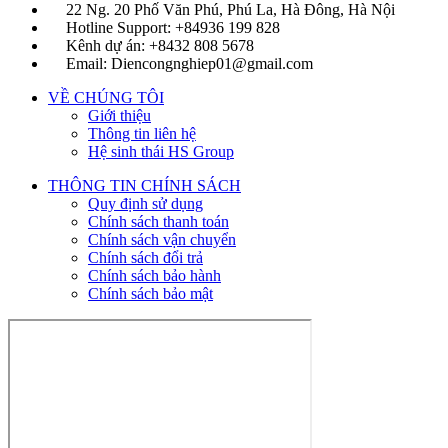
22 Ng. 20 Phố Văn Phú, Phú La, Hà Đông, Hà Nội
Hotline Support: +84936 199 828
Kênh dự án: +8432 808 5678
Email: Diencongnghiep01@gmail.com
VỀ CHÚNG TÔI
Giới thiệu
Thông tin liên hệ
Hệ sinh thái HS Group
THÔNG TIN CHÍNH SÁCH
Quy định sử dụng
Chính sách thanh toán
Chính sách vận chuyển
Chính sách đổi trả
Chính sách bảo hành
Chính sách bảo mật