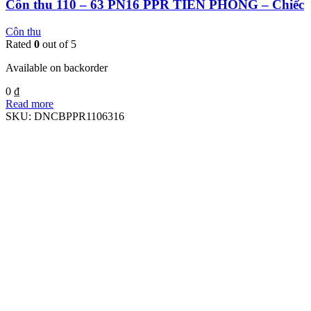
Côn thu 110 – 63 PN16 PPR TIỀN PHONG – Chiếc
Côn thu
Rated
0
out of 5
Available on backorder
0
₫
Read more
SKU:
DNCBPPR1106316