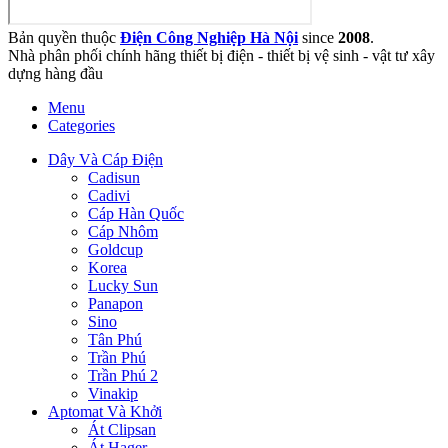
Bản quyền thuộc
Điện Công Nghiệp Hà Nội
since
2008
.
Nhà phân phối chính hãng thiết bị điện - thiết bị vệ sinh - vật tư xây
dựng hàng đầu
Menu
Categories
Dây Và Cáp Điện
Cadisun
Cadivi
Cáp Hàn Quốc
Cáp Nhôm
Goldcup
Korea
Lucky Sun
Panapon
Sino
Tân Phú
Trần Phú
Trần Phú 2
Vinakip
Aptomat Và Khởi
Át Clipsan
Át Hager