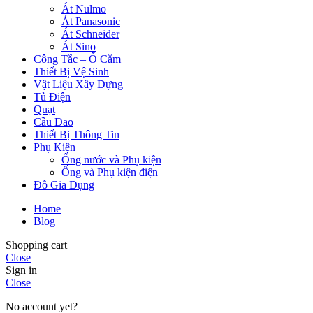
Át Nulmo
Át Panasonic
Át Schneider
Át Sino
Công Tắc – Ổ Cắm
Thiết Bị Vệ Sinh
Vật Liệu Xây Dựng
Tủ Điện
Quạt
Cầu Dao
Thiết Bị Thông Tin
Phụ Kiện
Ống nước và Phụ kiện
Ống và Phụ kiện điện
Đồ Gia Dụng
Home
Blog
Shopping cart
Close
Sign in
Close
No account yet?