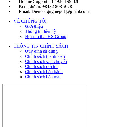
Hotline Support: +84936 199 828
Kênh dự án: +8432 808 5678
Email: Diencongnghiep01@gmail.com
VỀ CHÚNG TÔI
Giới thiệu
Thông tin liên hệ
Hệ sinh thái HS Group
THÔNG TIN CHÍNH SÁCH
Quy định sử dụng
Chính sách thanh toán
Chính sách vận chuyển
Chính sách đổi trả
Chính sách bảo hành
Chính sách bảo mật