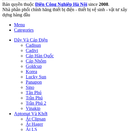
Bản quyền thuộc
Điện Công Nghiệp Hà Nội
since
2008
.
Nhà phân phối chính hãng thiết bị điện - thiết bị vệ sinh - vật tư xây
dựng hàng đầu
Menu
Categories
Dây Và Cáp Điện
Cadisun
Cadivi
Cáp Hàn Quốc
Cáp Nhôm
Goldcup
Korea
Lucky Sun
Panapon
Sino
Tân Phú
Trần Phú
Trần Phú 2
Vinakip
Aptomat Và Khởi
Át Clipsan
Át Hager
Át LS