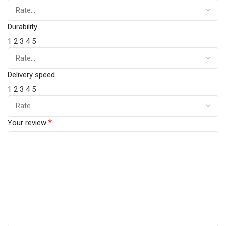
Durability
1
2
3
4
5
Delivery speed
1
2
3
4
5
*
Your review