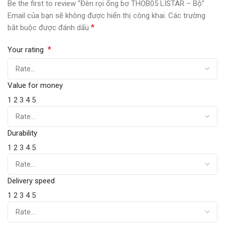
Be the first to review “Đèn rọi ống bơ THOB05 LISTAR – Bộ”
Email của bạn sẽ không được hiển thị công khai.
Các trường
*
bắt buộc được đánh dấu
*
Your rating
Value for money
1
2
3
4
5
Durability
1
2
3
4
5
Delivery speed
1
2
3
4
5