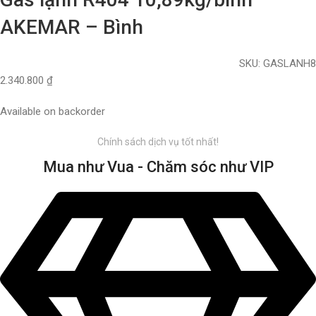
AKEMAR – Bình
SKU:
GASLANH8
2.340.800
₫
Available on backorder
Chính sách dịch vụ tốt nhất!
Mua như Vua - Chăm sóc như VIP