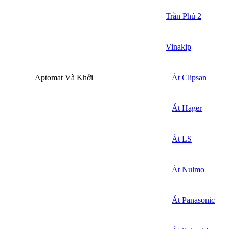
Trần Phú 2
Vinakip
Aptomat Và Khởi
Át Clipsan
Át Hager
Át LS
Át Nulmo
Át Panasonic