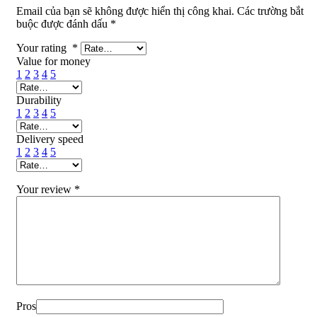
Email của bạn sẽ không được hiển thị công khai.
Các trường bắt
buộc được đánh dấu
*
Your rating
*
Value for money
1
2
3
4
5
Durability
1
2
3
4
5
Delivery speed
1
2
3
4
5
Your review
*
Pros