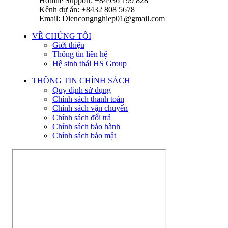
Hotline Support: +84936 199 828
Kênh dự án: +8432 808 5678
Email: Diencongnghiep01@gmail.com
VỀ CHÚNG TÔI
Giới thiệu
Thông tin liên hệ
Hệ sinh thái HS Group
THÔNG TIN CHÍNH SÁCH
Quy định sử dụng
Chính sách thanh toán
Chính sách vận chuyển
Chính sách đổi trả
Chính sách bảo hành
Chính sách bảo mật