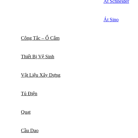
Át Schneider
Át Sino
Công Tắc – Ổ Cắm
Thiết Bị Vệ Sinh
Vật Liệu Xây Dựng
Tủ Điện
Quạt
Cầu Dao