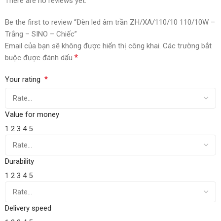
There are no reviews yet.
Be the first to review “Đèn led âm trần ZH/XA/110/10 110/10W –
Trắng – SINO – Chiếc”
Email của bạn sẽ không được hiển thị công khai.
Các trường bắt
*
buộc được đánh dấu
*
Your rating
Value for money
1
2
3
4
5
Durability
1
2
3
4
5
Delivery speed