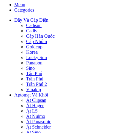
Menu
Categories
Dây Và Cáp Điện
Cadisun
Cadivi
Cáp Hàn Quốc
Cáp Nhôm
Goldcup
Korea
Lucky Sun
Panapon
Sino
Tân Phú
Trần Phú
Trần Phú 2
Vinakip
Aptomat Và Khởi
Át Clipsan
Át Hager
Át LS
Át Nulmo
Át Panasonic
Át Schneider
Át Sino