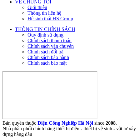
VỀ CHÚNG TÔI
Giới thiệu
Thông tin liên hệ
Hệ sinh thái HS Group
THÔNG TIN CHÍNH SÁCH
Quy định sử dụng
Chính sách thanh toán
Chính sách vận chuyển
Chính sách đổi trả
Chính sách bảo hành
Chính sách bảo mật
Bản quyền thuộc
Điện Công Nghiệp Hà Nội
since
2008
.
Nhà phân phối chính hãng thiết bị điện - thiết bị vệ sinh - vật tư xây
dựng hàng đầu