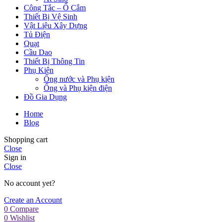
Công Tắc – Ổ Cắm
Thiết Bị Vệ Sinh
Vật Liệu Xây Dựng
Tủ Điện
Quạt
Cầu Dao
Thiết Bị Thông Tin
Phụ Kiện
Ống nước và Phụ kiện
Ống và Phụ kiện điện
Đồ Gia Dụng
Home
Blog
Shopping cart
Close
Sign in
Close
No account yet?
Create an Account
0
Compare
0
Wishlist