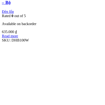
– Bộ
Đèn lốp
Rated
0
out of 5
Available on backorder
635.000
₫
Read more
SKU:
DHB100W