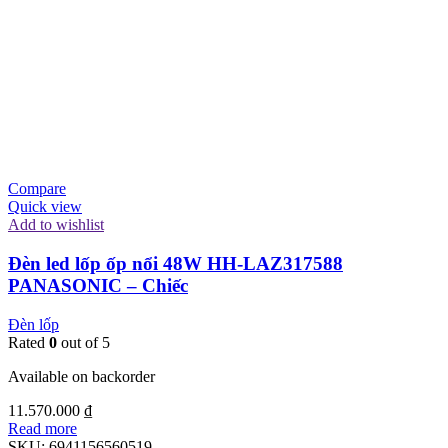
Compare
Quick view
Add to wishlist
Đèn led lốp ốp nổi 48W HH-LAZ317588
PANASONIC – Chiếc
Đèn lốp
Rated
0
out of 5
Available on backorder
11.570.000
₫
Read more
SKU:
6941156560519