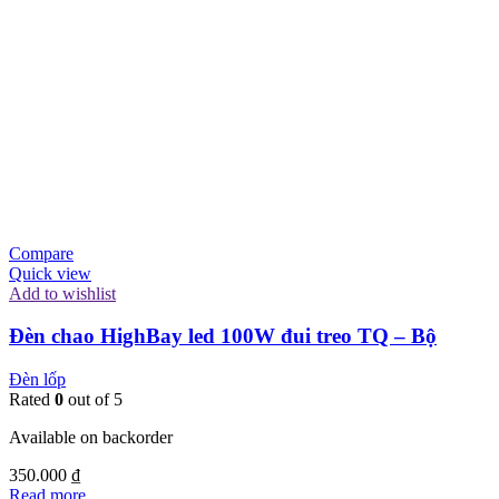
Compare
Quick view
Add to wishlist
Đèn chao HighBay led 100W đui treo TQ – Bộ
Đèn lốp
Rated
0
out of 5
Available on backorder
350.000
₫
Read more