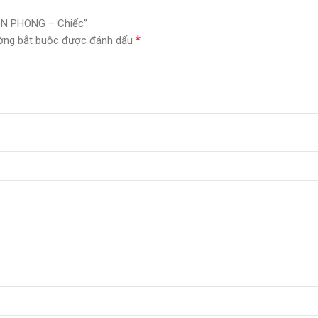
IỀN PHONG – Chiếc”
*
ờng bắt buộc được đánh dấu