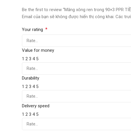
Be the first to review “Măng xông ren trong 90×3 PPR T
Email của bạn sẽ không được hiển thị công khai.
Các trư
*
Your rating
Value for money
1
2
3
4
5
Durability
1
2
3
4
5
Delivery speed
1
2
3
4
5