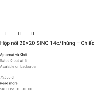
Hộp nối 20×20 SINO 14c/thùng – Chiếc
Aptomat và Khởi
Rated
0
out of 5
Available on backorder
75.600
₫
Read more
SKU:
HNSI18518580