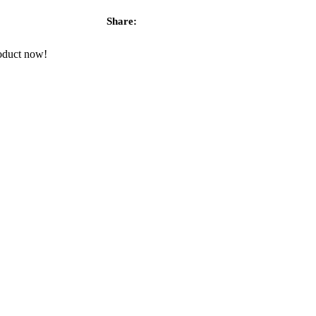
Share:
roduct now!