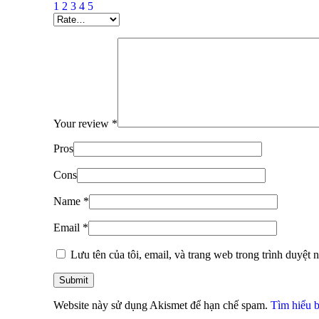
1
2
3
4
5
Your review
*
Pros
Cons
Name
*
Email
*
Lưu tên của tôi, email, và trang web trong trình duyệt n
Website này sử dụng Akismet để hạn chế spam.
Tìm hiểu b