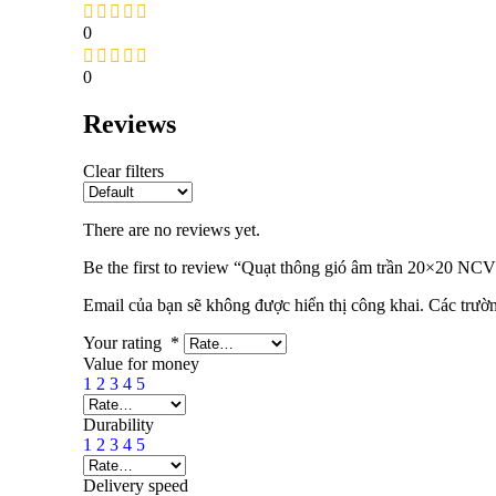
0
0
Reviews
Clear filters
There are no reviews yet.
Be the first to review “Quạt thông gió âm trần 20×20
Email của bạn sẽ không được hiển thị công khai.
Các trườ
Your rating
*
Value for money
1
2
3
4
5
Durability
1
2
3
4
5
Delivery speed