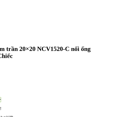
âm trần 20×20 NCV1520-C nối ống
hiếc
r
!