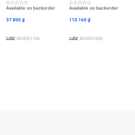
Available on backorder
Available on backorder
37.800
₫
110.160
₫
Read More
Read More
C
SKU:
NG45D1106
SKU:
NG45D1606
P
C
A
4
S