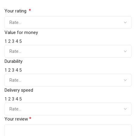
*
Your rating
Value for money
1
2
3
4
5
Durability
1
2
3
4
5
Delivery speed
1
2
3
4
5
*
Your review