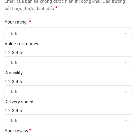
Email của bạn sẽ không được hiển thị công khai.
Các trường
*
bắt buộc được đánh dấu
*
Your rating
Value for money
1
2
3
4
5
Durability
1
2
3
4
5
Delivery speed
1
2
3
4
5
*
Your review