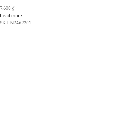
7.600
₫
Read more
SKU:
NPA67201