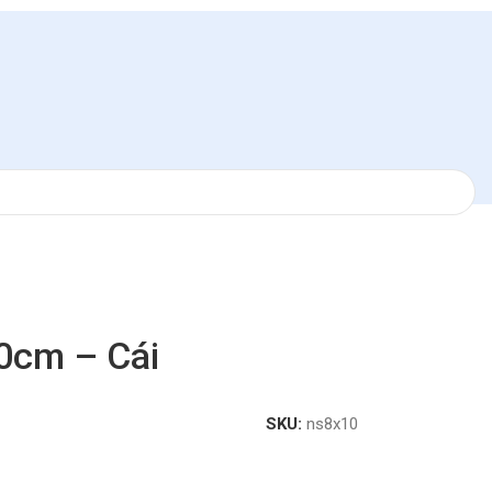
10cm – Cái
SKU:
ns8x10