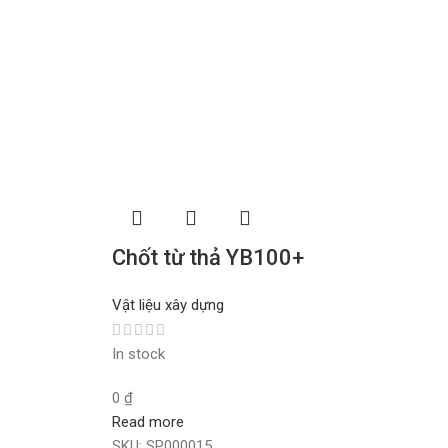
Chốt từ thả YB100+
Vật liệu xây dựng
In stock
0
₫
Read more
SKU:
SP000015