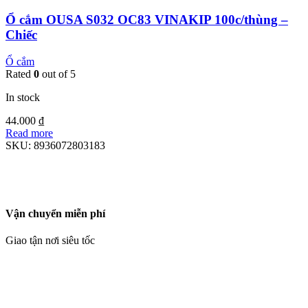
Ổ cắm OUSA S032 OC83 VINAKIP 100c/thùng –
Chiếc
Ổ cắm
Rated
0
out of 5
In stock
44.000
₫
Read more
SKU:
8936072803183
Vận chuyển miễn phí
Giao tận nơi siêu tốc