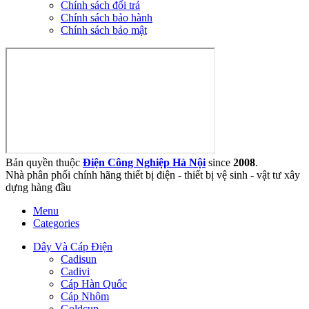
Chính sách đổi trả
Chính sách bảo hành
Chính sách bảo mật
Bản quyền thuộc
Điện Công Nghiệp Hà Nội
since
2008
.
Nhà phân phối chính hãng thiết bị điện - thiết bị vệ sinh - vật tư xây
dựng hàng đầu
Menu
Categories
Dây Và Cáp Điện
Cadisun
Cadivi
Cáp Hàn Quốc
Cáp Nhôm
Goldcup