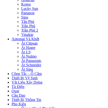
Korea
Lucky Sun
Panapon
Sino
Tân Phú
Trần Phú
Trần Phú 2
Vinakip
Aptomat Và Khởi
Át Clipsan
Át Hager
Át LS
Át Nulmo
Át Panasonic
Át Schneider
Át Sino
Công Tắc – Ổ Cắm
Thiết Bị Vệ Sinh
Vật Liệu Xây Dựng
Tủ Điện
Quạt
Cầu Dao
Thiết Bị Thông Tin
Phụ Kiện