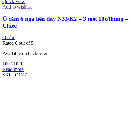
Quick view
Add to wishlist
Ổ cắm 6 ngả liền dây N33/K2 – 3 mét 10c/thùng –
Chiếc
Ổ cắm
Rated
0
out of 5
Available on backorder
100.210
₫
Read more
SKU:
OC47